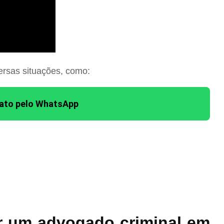
ersas situações, como:
tato pelo WhatsApp
r um advogado criminal em