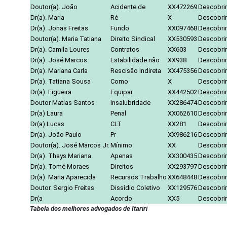
Doutor(a). João
Acidente de
XX472269
Descobrir
Dr(a). Maria
Ré
X
Descobrir
Dr(a). Jonas Freitas
Fundo
XX097468
Descobrir
Doutor(a). Maria Tatiana
Direito Sindical
XX530593
Descobrir
Dr(a). Camila Loures
Contratos
XX603
Descobrir
Dr(a). José Marcos
Estabilidade não
XX938
Descobrir
Dr(a). Mariana Carla
Rescisão Indireta
XX475356
Descobrir
Dr(a). Tatiana Sousa
Como
X
Descobrir
Dr(a). Figueira
Equipar
XX442502
Descobrir
Doutor Matias Santos
Insalubridade
XX286474
Descobrir
Dr(a) Laura
Penal
XX062610
Descobrir
Dr(a) Lucas
CLT
XX281
Descobrir
Dr(a). João Paulo
Pr
XX986216
Descobrir
Doutor(a). José Marcos Jr.
Mínimo
XX
Descobrir
Dr(a). Thays Mariana
Apenas
XX300435
Descobrir
Dr(a). Tomé Moraes
Direitos
XX293797
Descobrir
Dr(a). Maria Aparecida
Recursos Trabalho
XX648448
Descobrir
Doutor. Sergio Freitas
Dissídio Coletivo
XX129576
Descobrir
Dr(a
Acordo
XX5
Descobrir
Tabela dos melhores advogados de Itariri