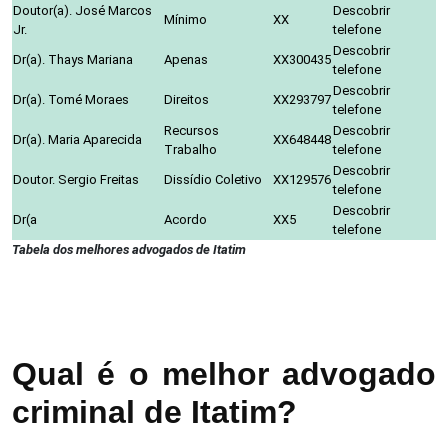
Doutor(a). José Marcos
Descobrir
Mínimo
XX
Jr.
telefone
Descobrir
Dr(a). Thays Mariana
Apenas
XX300435
telefone
Descobrir
Dr(a). Tomé Moraes
Direitos
XX293797
telefone
Recursos
Descobrir
Dr(a). Maria Aparecida
XX648448
Trabalho
telefone
Descobrir
Doutor. Sergio Freitas
Dissídio Coletivo
XX129576
telefone
Descobrir
Dr(a
Acordo
XX5
telefone
Tabela dos melhores advogados de Itatim
Qual é o melhor advogado
criminal de Itatim?