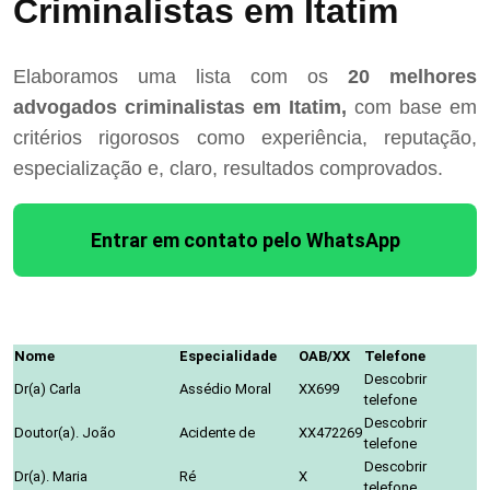
Criminalistas em Itatim
Elaboramos uma lista com os
20 melhores
advogados criminalistas em Itatim,
com base em
critérios rigorosos como experiência, reputação,
especialização e, claro, resultados comprovados.
Entrar em contato pelo WhatsApp
Nome
Especialidade
OAB/XX
Telefone
Descobrir
Dr(a) Carla
Assédio Moral
XX699
telefone
Descobrir
Doutor(a). João
Acidente de
XX472269
telefone
Descobrir
Dr(a). Maria
Ré
X
telefone