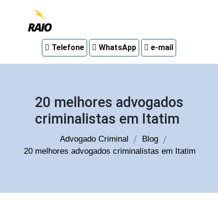
Advogado
Telefone
WhatsApp
e-mail
criminal
em
Curitiba
20 melhores advogados
criminalistas em Itatim
Advogado Criminal
Blog
20 melhores advogados criminalistas em Itatim