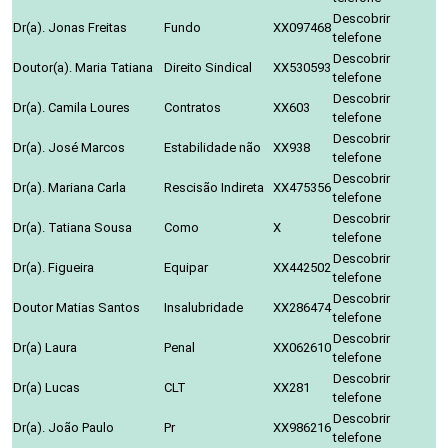
Descobrir
Dr(a). Jonas Freitas
Fundo
XX097468
telefone
Descobrir
Doutor(a). Maria Tatiana
Direito Sindical
XX530593
telefone
Descobrir
Dr(a). Camila Loures
Contratos
XX603
telefone
Descobrir
Dr(a). José Marcos
Estabilidade não
XX938
telefone
Descobrir
Dr(a). Mariana Carla
Rescisão Indireta
XX475356
telefone
Descobrir
Dr(a). Tatiana Sousa
Como
X
telefone
Descobrir
Dr(a). Figueira
Equipar
XX442502
telefone
Descobrir
Doutor Matias Santos
Insalubridade
XX286474
telefone
Descobrir
Dr(a) Laura
Penal
XX062610
telefone
Descobrir
Dr(a) Lucas
CLT
XX281
telefone
Descobrir
Dr(a). João Paulo
Pr
XX986216
telefone