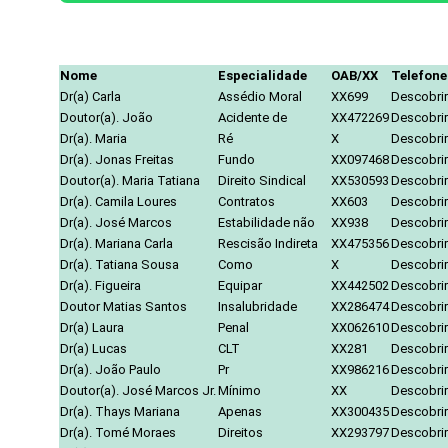
Nome
Especialidade
OAB/XX
Telefone
Dr(a) Carla
Assédio Moral
XX699
Descobrir
Doutor(a). João
Acidente de
XX472269
Descobrir
Dr(a). Maria
Ré
X
Descobrir
Dr(a). Jonas Freitas
Fundo
XX097468
Descobrir
Doutor(a). Maria Tatiana
Direito Sindical
XX530593
Descobrir
Dr(a). Camila Loures
Contratos
XX603
Descobrir
Dr(a). José Marcos
Estabilidade não
XX938
Descobrir
Dr(a). Mariana Carla
Rescisão Indireta
XX475356
Descobrir
Dr(a). Tatiana Sousa
Como
X
Descobrir
Dr(a). Figueira
Equipar
XX442502
Descobrir
Doutor Matias Santos
Insalubridade
XX286474
Descobrir
Dr(a) Laura
Penal
XX062610
Descobrir
Dr(a) Lucas
CLT
XX281
Descobrir
Dr(a). João Paulo
Pr
XX986216
Descobrir
Doutor(a). José Marcos Jr.
Mínimo
XX
Descobrir
Dr(a). Thays Mariana
Apenas
XX300435
Descobrir
Dr(a). Tomé Moraes
Direitos
XX293797
Descobrir