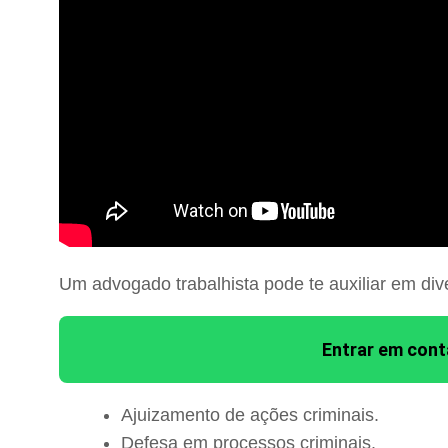
Um advogado trabalhista pode te auxiliar em div
Entrar em con
Ajuizamento de ações criminais.
Defesa em processos criminais.