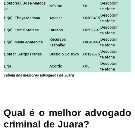
Doutor(a). José Marcos
Descobrir
Mínimo
XX
Jr.
telefone
Descobrir
Dr(a). Thays Mariana
Apenas
XX300435
telefone
Descobrir
Dr(a). Tomé Moraes
Direitos
XX293797
telefone
Recursos
Descobrir
Dr(a). Maria Aparecida
XX648448
Trabalho
telefone
Descobrir
Doutor. Sergio Freitas
Dissídio Coletivo
XX129576
telefone
Descobrir
Dr(a
Acordo
XX5
telefone
Tabela dos melhores advogados de Juara
Qual é o melhor advogado
criminal de Juara?