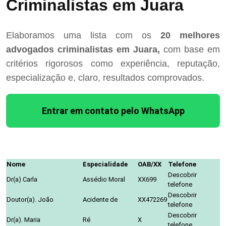
Criminalistas em Juara
Elaboramos uma lista com os
20 melhores
advogados criminalistas em Juara,
com base em
critérios rigorosos como experiência, reputação,
especialização e, claro, resultados comprovados.
Entrar em contato pelo WhatsApp
Nome
Especialidade
OAB/XX
Telefone
Descobrir
Dr(a) Carla
Assédio Moral
XX699
telefone
Descobrir
Doutor(a). João
Acidente de
XX472269
telefone
Descobrir
Dr(a). Maria
Ré
X
telefone