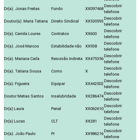
Descobrir
Dr(a). Jonas Freitas
Fundo
XX097468
telefone
Descobrir
Doutor(a). Maria Tatiana
Direito Sindical
XX530593
telefone
Descobrir
Dr(a). Camila Loures
Contratos
XX603
telefone
Descobrir
Dr(a). José Marcos
Estabilidade não
XX938
telefone
Descobrir
Dr(a). Mariana Carla
Rescisão Indireta
XX475356
telefone
Descobrir
Dr(a). Tatiana Sousa
Como
X
telefone
Descobrir
Dr(a). Figueira
Equipar
XX442502
telefone
Descobrir
Doutor Matias Santos
Insalubridade
XX286474
telefone
Descobrir
Dr(a) Laura
Penal
XX062610
telefone
Descobrir
Dr(a) Lucas
CLT
XX281
telefone
Descobrir
Dr(a). João Paulo
Pr
XX986216
telefone