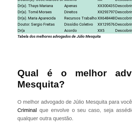
Dr(a). Thays Mariana
Apenas
XX300435
Descobrir
Dr(a). Tomé Moraes
Direitos
XX293797
Descobrir
Dr(a). Maria Aparecida
Recursos Trabalho
XX648448
Descobrir
Doutor. Sergio Freitas
Dissídio Coletivo
XX129576
Descobrir
Dr(a
Acordo
XX5
Descobrir
Tabela dos melhores advogados de Júlio Mesquita
Qual é o melhor advo
Mesquita?
O melhor advogado de Júlio Mesquita para você
Criminal
que envolve o seu caso, seja assédio
qualquer outra questão.