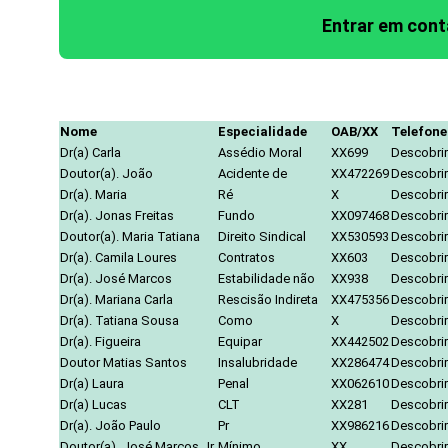
Entrar em con
Nome
Especialidade
OAB/XX
Telefone
Dr(a) Carla
Assédio Moral
XX699
Descobrir
Doutor(a). João
Acidente de
XX472269
Descobrir
Dr(a). Maria
Ré
X
Descobrir
Dr(a). Jonas Freitas
Fundo
XX097468
Descobrir
Doutor(a). Maria Tatiana
Direito Sindical
XX530593
Descobrir
Dr(a). Camila Loures
Contratos
XX603
Descobrir
Dr(a). José Marcos
Estabilidade não
XX938
Descobrir
Dr(a). Mariana Carla
Rescisão Indireta
XX475356
Descobrir
Dr(a). Tatiana Sousa
Como
X
Descobrir
Dr(a). Figueira
Equipar
XX442502
Descobrir
Doutor Matias Santos
Insalubridade
XX286474
Descobrir
Dr(a) Laura
Penal
XX062610
Descobrir
Dr(a) Lucas
CLT
XX281
Descobrir
Dr(a). João Paulo
Pr
XX986216
Descobrir
Doutor(a). José Marcos Jr.
Mínimo
XX
Descobrir