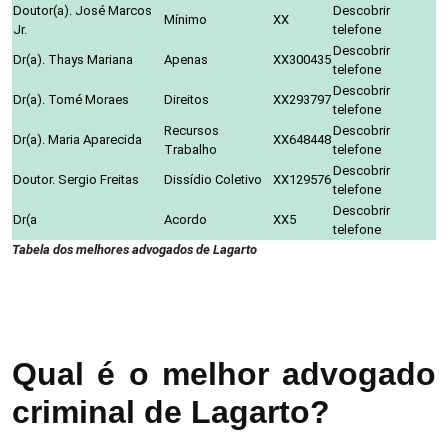
Doutor(a). José Marcos
Descobrir
Mínimo
XX
Jr.
telefone
Descobrir
Dr(a). Thays Mariana
Apenas
XX300435
telefone
Descobrir
Dr(a). Tomé Moraes
Direitos
XX293797
telefone
Recursos
Descobrir
Dr(a). Maria Aparecida
XX648448
Trabalho
telefone
Descobrir
Doutor. Sergio Freitas
Dissídio Coletivo
XX129576
telefone
Descobrir
Dr(a
Acordo
XX5
telefone
Tabela dos melhores advogados de Lagarto
Qual é o melhor advogado
criminal de Lagarto?