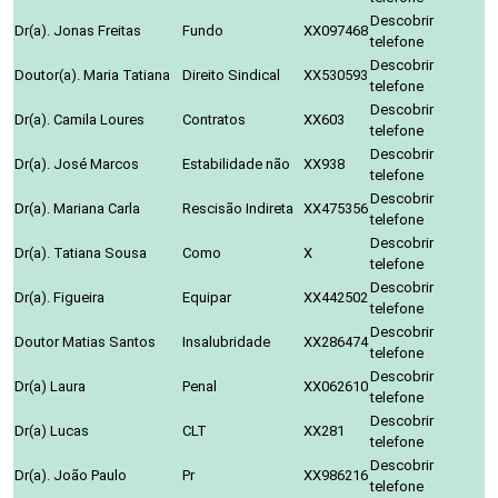
Descobrir
Dr(a). Jonas Freitas
Fundo
XX097468
telefone
Descobrir
Doutor(a). Maria Tatiana
Direito Sindical
XX530593
telefone
Descobrir
Dr(a). Camila Loures
Contratos
XX603
telefone
Descobrir
Dr(a). José Marcos
Estabilidade não
XX938
telefone
Descobrir
Dr(a). Mariana Carla
Rescisão Indireta
XX475356
telefone
Descobrir
Dr(a). Tatiana Sousa
Como
X
telefone
Descobrir
Dr(a). Figueira
Equipar
XX442502
telefone
Descobrir
Doutor Matias Santos
Insalubridade
XX286474
telefone
Descobrir
Dr(a) Laura
Penal
XX062610
telefone
Descobrir
Dr(a) Lucas
CLT
XX281
telefone
Descobrir
Dr(a). João Paulo
Pr
XX986216
telefone