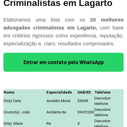
Criminalistas em Lagarto
Elaboramos uma lista com os
20 melhores
advogados criminalistas em Lagarto,
com base
em critérios rigorosos como experiência, reputação,
especialização e, claro, resultados comprovados.
Entrar em contato pelo WhatsApp
Nome
Especialidade
OAB/XX
Telefone
Descobrir
Dr(a) Carla
Assédio Moral
XX699
telefone
Descobrir
Doutor(a). João
Acidente de
XX472269
telefone
Descobrir
Dr(a). Maria
Ré
X
telefone