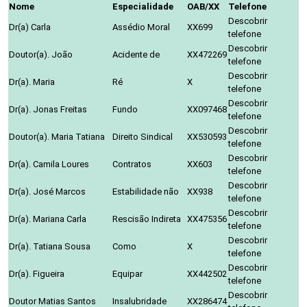
Nome
Especialidade
OAB/XX
Telefone
Descobrir
Dr(a) Carla
Assédio Moral
XX699
telefone
Descobrir
Doutor(a). João
Acidente de
XX472269
telefone
Descobrir
Dr(a). Maria
Ré
X
telefone
Descobrir
Dr(a). Jonas Freitas
Fundo
XX097468
telefone
Descobrir
Doutor(a). Maria Tatiana
Direito Sindical
XX530593
telefone
Descobrir
Dr(a). Camila Loures
Contratos
XX603
telefone
Descobrir
Dr(a). José Marcos
Estabilidade não
XX938
telefone
Descobrir
Dr(a). Mariana Carla
Rescisão Indireta
XX475356
telefone
Descobrir
Dr(a). Tatiana Sousa
Como
X
telefone
Descobrir
Dr(a). Figueira
Equipar
XX442502
telefone
Descobrir
Doutor Matias Santos
Insalubridade
XX286474