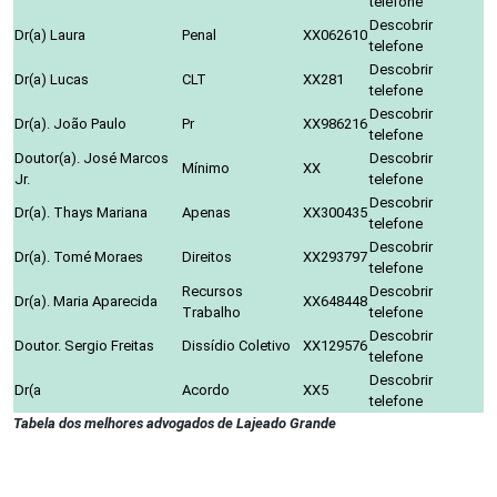
telefone
Descobrir
Dr(a) Laura
Penal
XX062610
telefone
Descobrir
Dr(a) Lucas
CLT
XX281
telefone
Descobrir
Dr(a). João Paulo
Pr
XX986216
telefone
Doutor(a). José Marcos
Descobrir
Mínimo
XX
Jr.
telefone
Descobrir
Dr(a). Thays Mariana
Apenas
XX300435
telefone
Descobrir
Dr(a). Tomé Moraes
Direitos
XX293797
telefone
Recursos
Descobrir
Dr(a). Maria Aparecida
XX648448
Trabalho
telefone
Descobrir
Doutor. Sergio Freitas
Dissídio Coletivo
XX129576
telefone
Descobrir
Dr(a
Acordo
XX5
telefone
Tabela dos melhores advogados de Lajeado Grande