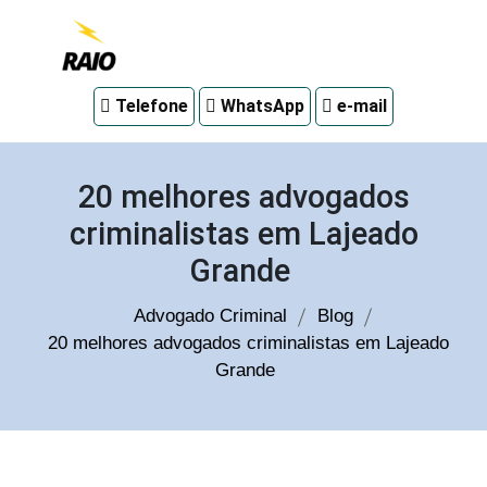
Advogado
Telefone
WhatsApp
e-mail
criminal
em
Curitiba
20 melhores advogados
criminalistas em Lajeado
Grande
Advogado Criminal
Blog
20 melhores advogados criminalistas em Lajeado
Grande