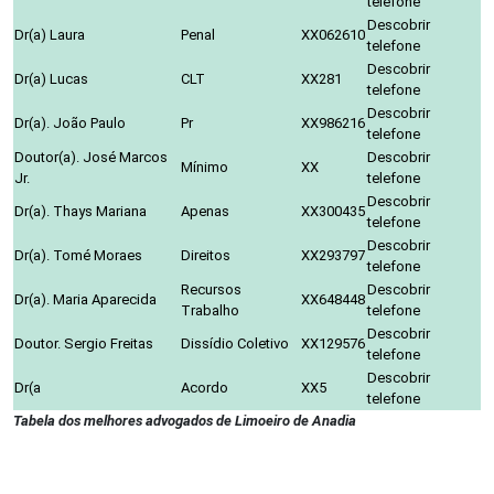
telefone
Descobrir
Dr(a) Laura
Penal
XX062610
telefone
Descobrir
Dr(a) Lucas
CLT
XX281
telefone
Descobrir
Dr(a). João Paulo
Pr
XX986216
telefone
Doutor(a). José Marcos
Descobrir
Mínimo
XX
Jr.
telefone
Descobrir
Dr(a). Thays Mariana
Apenas
XX300435
telefone
Descobrir
Dr(a). Tomé Moraes
Direitos
XX293797
telefone
Recursos
Descobrir
Dr(a). Maria Aparecida
XX648448
Trabalho
telefone
Descobrir
Doutor. Sergio Freitas
Dissídio Coletivo
XX129576
telefone
Descobrir
Dr(a
Acordo
XX5
telefone
Tabela dos melhores advogados de Limoeiro de Anadia