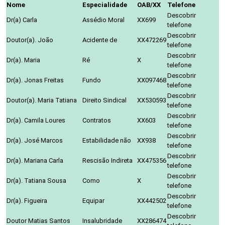
Nome
Especialidade
OAB/XX
Telefone
Descobrir
Dr(a) Carla
Assédio Moral
XX699
telefone
Descobrir
Doutor(a). João
Acidente de
XX472269
telefone
Descobrir
Dr(a). Maria
Ré
X
telefone
Descobrir
Dr(a). Jonas Freitas
Fundo
XX097468
telefone
Descobrir
Doutor(a). Maria Tatiana
Direito Sindical
XX530593
telefone
Descobrir
Dr(a). Camila Loures
Contratos
XX603
telefone
Descobrir
Dr(a). José Marcos
Estabilidade não
XX938
telefone
Descobrir
Dr(a). Mariana Carla
Rescisão Indireta
XX475356
telefone
Descobrir
Dr(a). Tatiana Sousa
Como
X
telefone
Descobrir
Dr(a). Figueira
Equipar
XX442502
telefone
Descobrir
Doutor Matias Santos
Insalubridade
XX286474