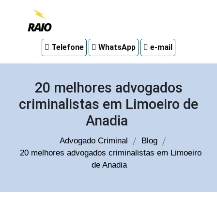
Advogado
Telefone
WhatsApp
e-mail
criminal
em
Curitiba
20 melhores advogados
criminalistas em Limoeiro de
Anadia
Advogado Criminal
Blog
20 melhores advogados criminalistas em Limoeiro
de Anadia