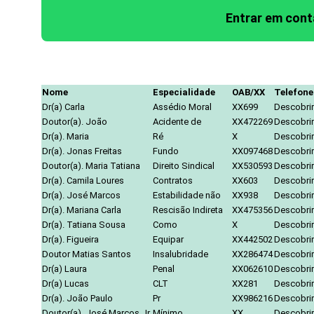
Entrar em con
Nome
Especialidade
OAB/XX
Telefone
Dr(a) Carla
Assédio Moral
XX699
Descobrir
Doutor(a). João
Acidente de
XX472269
Descobrir
Dr(a). Maria
Ré
X
Descobrir
Dr(a). Jonas Freitas
Fundo
XX097468
Descobrir
Doutor(a). Maria Tatiana
Direito Sindical
XX530593
Descobrir
Dr(a). Camila Loures
Contratos
XX603
Descobrir
Dr(a). José Marcos
Estabilidade não
XX938
Descobrir
Dr(a). Mariana Carla
Rescisão Indireta
XX475356
Descobrir
Dr(a). Tatiana Sousa
Como
X
Descobrir
Dr(a). Figueira
Equipar
XX442502
Descobrir
Doutor Matias Santos
Insalubridade
XX286474
Descobrir
Dr(a) Laura
Penal
XX062610
Descobrir
Dr(a) Lucas
CLT
XX281
Descobrir
Dr(a). João Paulo
Pr
XX986216
Descobrir
Doutor(a). José Marcos Jr.
Mínimo
XX
Descobrir