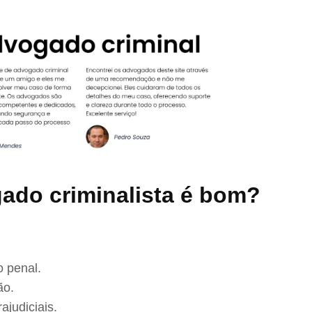
ado criminalista é bom?
 penal.
ão.
ajudiciais.