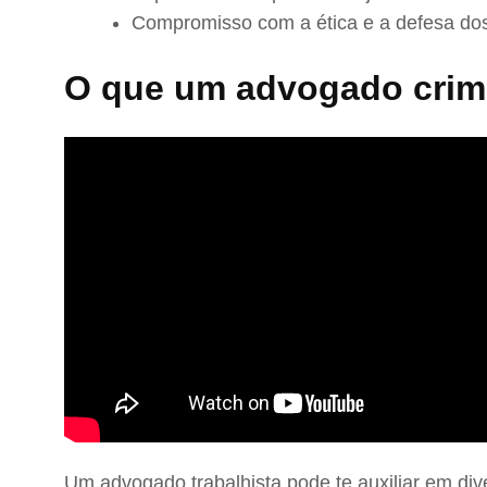
Compromisso com a ética e a defesa dos
O que um advogado crimi
Um advogado trabalhista pode te auxiliar em div