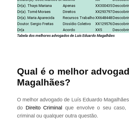
Dr(a). Thays Mariana
Apenas
XX300435
Descobrir
Dr(a). Tomé Moraes
Direitos
XX293797
Descobrir
Dr(a). Maria Aparecida
Recursos Trabalho
XX648448
Descobrir
Doutor. Sergio Freitas
Dissídio Coletivo
XX129576
Descobrir
Dr(a
Acordo
XX5
Descobrir
Tabela dos melhores advogados de Luís Eduardo Magalhães
Qual é o melhor advogad
Magalhães?
O melhor advogado de Luís Eduardo Magalhães p
do
Direito Criminal
que envolve o seu caso, s
criminal ou qualquer outra questão.