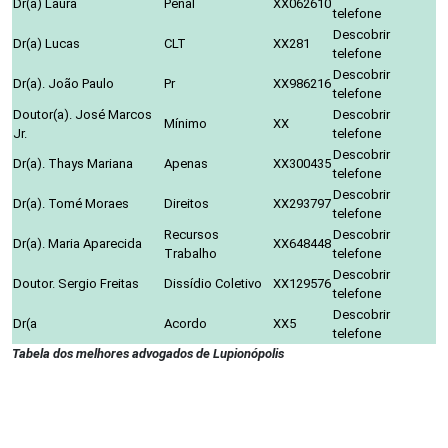
Dr(a) Laura
Penal
XX062610
telefone
Descobrir
Dr(a) Lucas
CLT
XX281
telefone
Descobrir
Dr(a). João Paulo
Pr
XX986216
telefone
Doutor(a). José Marcos
Descobrir
Mínimo
XX
Jr.
telefone
Descobrir
Dr(a). Thays Mariana
Apenas
XX300435
telefone
Descobrir
Dr(a). Tomé Moraes
Direitos
XX293797
telefone
Recursos
Descobrir
Dr(a). Maria Aparecida
XX648448
Trabalho
telefone
Descobrir
Doutor. Sergio Freitas
Dissídio Coletivo
XX129576
telefone
Descobrir
Dr(a
Acordo
XX5
telefone
Tabela dos melhores advogados de Lupionópolis