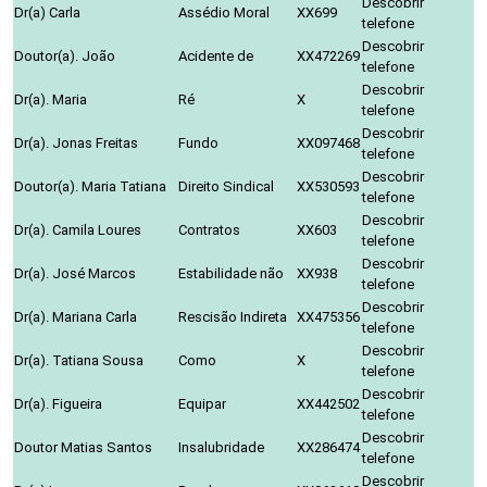
Descobrir
Dr(a) Carla
Assédio Moral
XX699
telefone
Descobrir
Doutor(a). João
Acidente de
XX472269
telefone
Descobrir
Dr(a). Maria
Ré
X
telefone
Descobrir
Dr(a). Jonas Freitas
Fundo
XX097468
telefone
Descobrir
Doutor(a). Maria Tatiana
Direito Sindical
XX530593
telefone
Descobrir
Dr(a). Camila Loures
Contratos
XX603
telefone
Descobrir
Dr(a). José Marcos
Estabilidade não
XX938
telefone
Descobrir
Dr(a). Mariana Carla
Rescisão Indireta
XX475356
telefone
Descobrir
Dr(a). Tatiana Sousa
Como
X
telefone
Descobrir
Dr(a). Figueira
Equipar
XX442502
telefone
Descobrir
Doutor Matias Santos
Insalubridade
XX286474
telefone
Descobrir