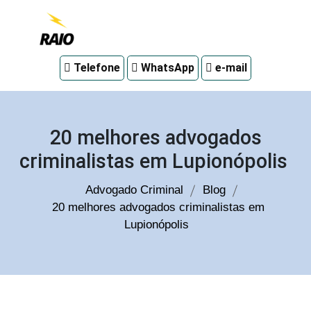
Advogado
Telefone
WhatsApp
e-mail
criminal
em
Curitiba
20 melhores advogados
criminalistas em Lupionópolis
Advogado Criminal
Blog
20 melhores advogados criminalistas em
Lupionópolis