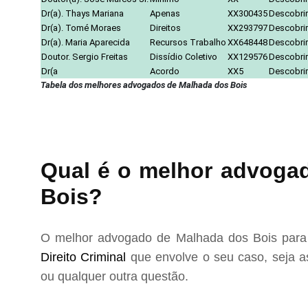
Dr(a). Thays Mariana
Apenas
XX300435
Descobrir
Dr(a). Tomé Moraes
Direitos
XX293797
Descobrir
Dr(a). Maria Aparecida
Recursos Trabalho
XX648448
Descobrir
Doutor. Sergio Freitas
Dissídio Coletivo
XX129576
Descobrir
Dr(a
Acordo
XX5
Descobrir
Tabela dos melhores advogados de Malhada dos Bois
Qual é o melhor advogad
Bois?
O melhor advogado de Malhada dos Bois para 
Direito Criminal
que envolve o seu caso, seja as
ou qualquer outra questão.