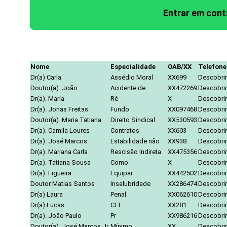
Entrar em con
Nome
Especialidade
OAB/XX
Telefone
Dr(a) Carla
Assédio Moral
XX699
Descobrir
Doutor(a). João
Acidente de
XX472269
Descobrir
Dr(a). Maria
Ré
X
Descobrir
Dr(a). Jonas Freitas
Fundo
XX097468
Descobrir
Doutor(a). Maria Tatiana
Direito Sindical
XX530593
Descobrir
Dr(a). Camila Loures
Contratos
XX603
Descobrir
Dr(a). José Marcos
Estabilidade não
XX938
Descobrir
Dr(a). Mariana Carla
Rescisão Indireta
XX475356
Descobrir
Dr(a). Tatiana Sousa
Como
X
Descobrir
Dr(a). Figueira
Equipar
XX442502
Descobrir
Doutor Matias Santos
Insalubridade
XX286474
Descobrir
Dr(a) Laura
Penal
XX062610
Descobrir
Dr(a) Lucas
CLT
XX281
Descobrir
Dr(a). João Paulo
Pr
XX986216
Descobrir
Doutor(a). José Marcos Jr.
Mínimo
XX
Descobrir