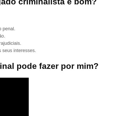
ado criminalista é bom?
 penal.
ão.
ajudiciais.
 seus interesses.
nal pode fazer por mim?