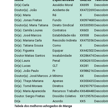
Dr(a) Carla
Assédio Moral
XX699
Descobrir
Doutor(a). João
Acidente de
XX472269
Descobrir
Dr(a). Maria
Ré
X
Descobrir
Dr(a). Jonas Freitas
Fundo
XX097468
Descobrir
Doutor(a). Maria Tatiana
Direito Sindical
XX530593
Descobrir
Dr(a). Camila Loures
Contratos
XX603
Descobrir
Dr(a). José Marcos
Estabilidade não
XX938
Descobrir
Dr(a). Mariana Carla
Rescisão Indireta
XX475356
Descobrir
Dr(a). Tatiana Sousa
Como
X
Descobrir
Dr(a). Figueira
Equipar
XX442502
Descobrir
Doutor Matias Santos
Insalubridade
XX286474
Descobrir
Dr(a) Laura
Penal
XX062610
Descobrir
Dr(a) Lucas
CLT
XX281
Descobrir
Dr(a). João Paulo
Pr
XX986216
Descobrir
Doutor(a). José Marcos Jr.
Mínimo
XX
Descobrir
Dr(a). Thays Mariana
Apenas
XX300435
Descobrir
Dr(a). Tomé Moraes
Direitos
XX293797
Descobrir
Dr(a). Maria Aparecida
Recursos Trabalho
XX648448
Descobrir
Doutor. Sergio Freitas
Dissídio Coletivo
XX129576
Descobrir
Dr(a
Acordo
XX5
Descobrir
Tabela dos melhores advogados de Manga