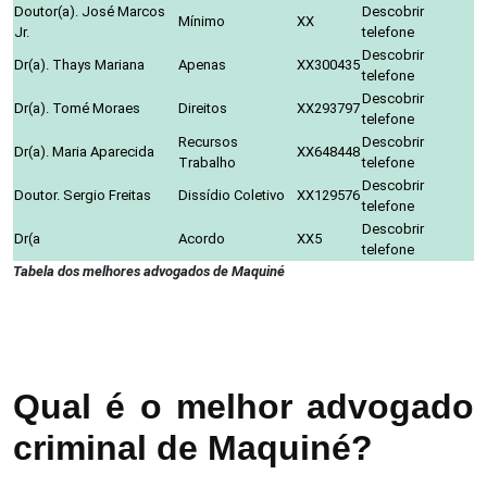
Doutor(a). José Marcos
Descobrir
Mínimo
XX
Jr.
telefone
Descobrir
Dr(a). Thays Mariana
Apenas
XX300435
telefone
Descobrir
Dr(a). Tomé Moraes
Direitos
XX293797
telefone
Recursos
Descobrir
Dr(a). Maria Aparecida
XX648448
Trabalho
telefone
Descobrir
Doutor. Sergio Freitas
Dissídio Coletivo
XX129576
telefone
Descobrir
Dr(a
Acordo
XX5
telefone
Tabela dos melhores advogados de Maquiné
Qual é o melhor advogado
criminal de Maquiné?