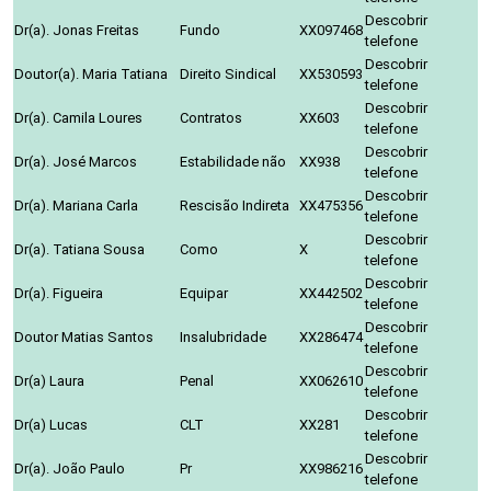
Descobrir
Dr(a). Jonas Freitas
Fundo
XX097468
telefone
Descobrir
Doutor(a). Maria Tatiana
Direito Sindical
XX530593
telefone
Descobrir
Dr(a). Camila Loures
Contratos
XX603
telefone
Descobrir
Dr(a). José Marcos
Estabilidade não
XX938
telefone
Descobrir
Dr(a). Mariana Carla
Rescisão Indireta
XX475356
telefone
Descobrir
Dr(a). Tatiana Sousa
Como
X
telefone
Descobrir
Dr(a). Figueira
Equipar
XX442502
telefone
Descobrir
Doutor Matias Santos
Insalubridade
XX286474
telefone
Descobrir
Dr(a) Laura
Penal
XX062610
telefone
Descobrir
Dr(a) Lucas
CLT
XX281
telefone
Descobrir
Dr(a). João Paulo
Pr
XX986216
telefone