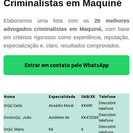
Criminalistas em Maquiné
Elaboramos uma lista com os
20 melhores
advogados criminalistas em Maquiné,
com base
em critérios rigorosos como experiência, reputação,
especialização e, claro, resultados comprovados.
Entrar em contato pelo WhatsApp
Nome
Especialidade
OAB/XX
Telefone
Descobrir
Dr(a) Carla
Assédio Moral
XX699
telefone
Descobrir
Doutor(a). João
Acidente de
XX472269
telefone
Descobrir
Dr(a). Maria
Ré
X
telefone