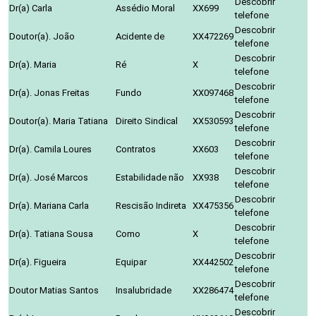
Descobrir
Dr(a) Carla
Assédio Moral
XX699
telefone
Descobrir
Doutor(a). João
Acidente de
XX472269
telefone
Descobrir
Dr(a). Maria
Ré
X
telefone
Descobrir
Dr(a). Jonas Freitas
Fundo
XX097468
telefone
Descobrir
Doutor(a). Maria Tatiana
Direito Sindical
XX530593
telefone
Descobrir
Dr(a). Camila Loures
Contratos
XX603
telefone
Descobrir
Dr(a). José Marcos
Estabilidade não
XX938
telefone
Descobrir
Dr(a). Mariana Carla
Rescisão Indireta
XX475356
telefone
Descobrir
Dr(a). Tatiana Sousa
Como
X
telefone
Descobrir
Dr(a). Figueira
Equipar
XX442502
telefone
Descobrir
Doutor Matias Santos
Insalubridade
XX286474
telefone
Descobrir