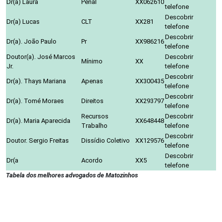
Dr(a) Laura
Penal
XX062610
telefone
Descobrir
Dr(a) Lucas
CLT
XX281
telefone
Descobrir
Dr(a). João Paulo
Pr
XX986216
telefone
Doutor(a). José Marcos
Descobrir
Mínimo
XX
Jr.
telefone
Descobrir
Dr(a). Thays Mariana
Apenas
XX300435
telefone
Descobrir
Dr(a). Tomé Moraes
Direitos
XX293797
telefone
Recursos
Descobrir
Dr(a). Maria Aparecida
XX648448
Trabalho
telefone
Descobrir
Doutor. Sergio Freitas
Dissídio Coletivo
XX129576
telefone
Descobrir
Dr(a
Acordo
XX5
telefone
Tabela dos melhores advogados de Matozinhos