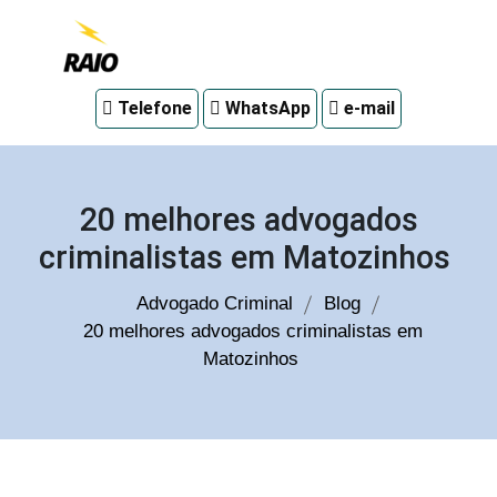
Advogado
Telefone
WhatsApp
e-mail
criminal
em
Curitiba
20 melhores advogados
criminalistas em Matozinhos
Advogado Criminal
Blog
20 melhores advogados criminalistas em
Matozinhos