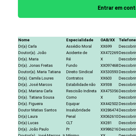
Entrar em con
Nome
Especialidade
OAB/XX
Telefone
Dr(a) Carla
Assédio Moral
XX699
Descobrir
Doutor(a). João
Acidente de
XX472269
Descobrir
Dr(a). Maria
Ré
X
Descobrir
Dr(a). Jonas Freitas
Fundo
XX097468
Descobrir
Doutor(a). Maria Tatiana
Direito Sindical
XX530593
Descobrir
Dr(a). Camila Loures
Contratos
XX603
Descobrir
Dr(a). José Marcos
Estabilidade não
XX938
Descobrir
Dr(a). Mariana Carla
Rescisão Indireta
XX475356
Descobrir
Dr(a). Tatiana Sousa
Como
X
Descobrir
Dr(a). Figueira
Equipar
XX442502
Descobrir
Doutor Matias Santos
Insalubridade
XX286474
Descobrir
Dr(a) Laura
Penal
XX062610
Descobrir
Dr(a) Lucas
CLT
XX281
Descobrir
Dr(a). João Paulo
Pr
XX986216
Descobrir
Doutor(a). José Marcos Jr.
Mínimo
XX
Descobrir