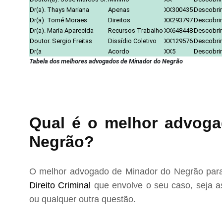
Dr(a). Thays Mariana
Apenas
XX300435
Descobrir
Dr(a). Tomé Moraes
Direitos
XX293797
Descobrir
Dr(a). Maria Aparecida
Recursos Trabalho
XX648448
Descobrir
Doutor. Sergio Freitas
Dissídio Coletivo
XX129576
Descobrir
Dr(a
Acordo
XX5
Descobrir
Tabela dos melhores advogados de Minador do Negrão
Qual é o melhor advoga
Negrão?
O melhor advogado de Minador do Negrão para 
Direito Criminal
que envolve o seu caso, seja as
ou qualquer outra questão.