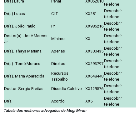
Dr(a) Laura
Penal
XX062610
telefone
Descobrir
Dr(a) Lucas
CLT
XX281
telefone
Descobrir
Dr(a). João Paulo
Pr
XX986216
telefone
Doutor(a). José Marcos
Descobrir
Mínimo
XX
Jr.
telefone
Descobrir
Dr(a). Thays Mariana
Apenas
XX300435
telefone
Descobrir
Dr(a). Tomé Moraes
Direitos
XX293797
telefone
Recursos
Descobrir
Dr(a). Maria Aparecida
XX648448
Trabalho
telefone
Descobrir
Doutor. Sergio Freitas
Dissídio Coletivo
XX129576
telefone
Descobrir
Dr(a
Acordo
XX5
telefone
Tabela dos melhores advogados de Mogi Mirim