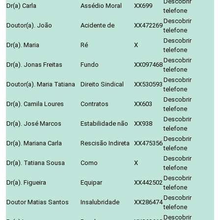
Descobrir
Dr(a) Carla
Assédio Moral
XX699
telefone
Descobrir
Doutor(a). João
Acidente de
XX472269
telefone
Descobrir
Dr(a). Maria
Ré
X
telefone
Descobrir
Dr(a). Jonas Freitas
Fundo
XX097468
telefone
Descobrir
Doutor(a). Maria Tatiana
Direito Sindical
XX530593
telefone
Descobrir
Dr(a). Camila Loures
Contratos
XX603
telefone
Descobrir
Dr(a). José Marcos
Estabilidade não
XX938
telefone
Descobrir
Dr(a). Mariana Carla
Rescisão Indireta
XX475356
telefone
Descobrir
Dr(a). Tatiana Sousa
Como
X
telefone
Descobrir
Dr(a). Figueira
Equipar
XX442502
telefone
Descobrir
Doutor Matias Santos
Insalubridade
XX286474
telefone
Descobrir