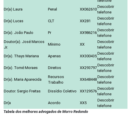
telefone
Descobrir
Dr(a) Laura
Penal
XX062610
telefone
Descobrir
Dr(a) Lucas
CLT
XX281
telefone
Descobrir
Dr(a). João Paulo
Pr
XX986216
telefone
Doutor(a). José Marcos
Descobrir
Mínimo
XX
Jr.
telefone
Descobrir
Dr(a). Thays Mariana
Apenas
XX300435
telefone
Descobrir
Dr(a). Tomé Moraes
Direitos
XX293797
telefone
Recursos
Descobrir
Dr(a). Maria Aparecida
XX648448
Trabalho
telefone
Descobrir
Doutor. Sergio Freitas
Dissídio Coletivo
XX129576
telefone
Descobrir
Dr(a
Acordo
XX5
telefone
Tabela dos melhores advogados de Morro Redondo