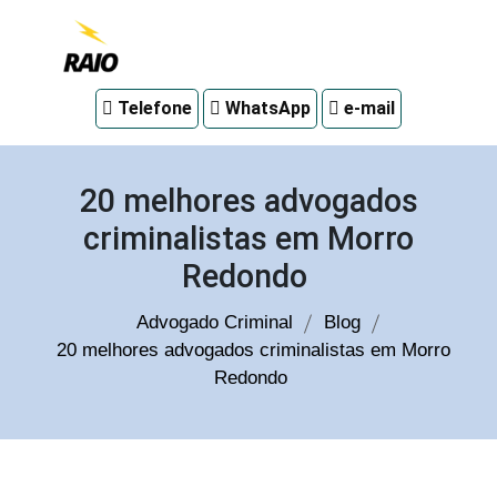
Advogado
Telefone
WhatsApp
e-mail
criminal
em
Curitiba
20 melhores advogados
criminalistas em Morro
Redondo
Advogado Criminal
Blog
20 melhores advogados criminalistas em Morro
Redondo