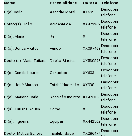
Nome
Especialidade
OAB/XX
Telefone
Descobrir
Dr(a) Carla
Assédio Moral
XX699
telefone
Descobrir
Doutor(a). João
Acidente de
XX472269
telefone
Descobrir
Dr(a). Maria
Ré
X
telefone
Descobrir
Dr(a). Jonas Freitas
Fundo
XX097468
telefone
Descobrir
Doutor(a). Maria Tatiana
Direito Sindical
XX530593
telefone
Descobrir
Dr(a). Camila Loures
Contratos
XX603
telefone
Descobrir
Dr(a). José Marcos
Estabilidade não
XX938
telefone
Descobrir
Dr(a). Mariana Carla
Rescisão Indireta
XX475356
telefone
Descobrir
Dr(a). Tatiana Sousa
Como
X
telefone
Descobrir
Dr(a). Figueira
Equipar
XX442502
telefone
Descobrir
Doutor Matias Santos
Insalubridade
XX286474