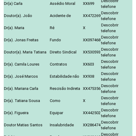
Descobrir
Dr(a) Carla
Assédio Moral
XX699
telefone
Descobrir
Doutor(a). João
Acidente de
XX472269
telefone
Descobrir
Dr(a). Maria
Ré
X
telefone
Descobrir
Dr(a). Jonas Freitas
Fundo
XX097468
telefone
Descobrir
Doutor(a). Maria Tatiana
Direito Sindical
XX530593
telefone
Descobrir
Dr(a). Camila Loures
Contratos
XX603
telefone
Descobrir
Dr(a). José Marcos
Estabilidade não
XX938
telefone
Descobrir
Dr(a). Mariana Carla
Rescisão Indireta
XX475356
telefone
Descobrir
Dr(a). Tatiana Sousa
Como
X
telefone
Descobrir
Dr(a). Figueira
Equipar
XX442502
telefone
Descobrir
Doutor Matias Santos
Insalubridade
XX286474
telefone
Descobrir