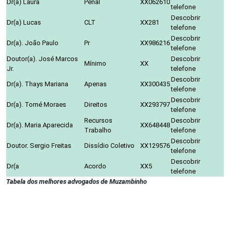
Dr(a) Laura
Penal
XX062610
telefone
Descobrir
Dr(a) Lucas
CLT
XX281
telefone
Descobrir
Dr(a). João Paulo
Pr
XX986216
telefone
Doutor(a). José Marcos
Descobrir
Mínimo
XX
Jr.
telefone
Descobrir
Dr(a). Thays Mariana
Apenas
XX300435
telefone
Descobrir
Dr(a). Tomé Moraes
Direitos
XX293797
telefone
Recursos
Descobrir
Dr(a). Maria Aparecida
XX648448
Trabalho
telefone
Descobrir
Doutor. Sergio Freitas
Dissídio Coletivo
XX129576
telefone
Descobrir
Dr(a
Acordo
XX5
telefone
Tabela dos melhores advogados de Muzambinho