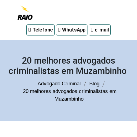
Advogado
Telefone
WhatsApp
e-mail
criminal
em
Curitiba
20 melhores advogados
criminalistas em Muzambinho
Advogado Criminal
Blog
20 melhores advogados criminalistas em
Muzambinho