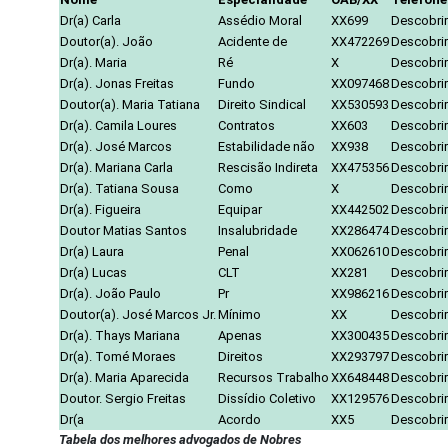
Dr(a) Carla
Assédio Moral
XX699
Descobrir
Doutor(a). João
Acidente de
XX472269
Descobrir
Dr(a). Maria
Ré
X
Descobrir
Dr(a). Jonas Freitas
Fundo
XX097468
Descobrir
Doutor(a). Maria Tatiana
Direito Sindical
XX530593
Descobrir
Dr(a). Camila Loures
Contratos
XX603
Descobrir
Dr(a). José Marcos
Estabilidade não
XX938
Descobrir
Dr(a). Mariana Carla
Rescisão Indireta
XX475356
Descobrir
Dr(a). Tatiana Sousa
Como
X
Descobrir
Dr(a). Figueira
Equipar
XX442502
Descobrir
Doutor Matias Santos
Insalubridade
XX286474
Descobrir
Dr(a) Laura
Penal
XX062610
Descobrir
Dr(a) Lucas
CLT
XX281
Descobrir
Dr(a). João Paulo
Pr
XX986216
Descobrir
Doutor(a). José Marcos Jr.
Mínimo
XX
Descobrir
Dr(a). Thays Mariana
Apenas
XX300435
Descobrir
Dr(a). Tomé Moraes
Direitos
XX293797
Descobrir
Dr(a). Maria Aparecida
Recursos Trabalho
XX648448
Descobrir
Doutor. Sergio Freitas
Dissídio Coletivo
XX129576
Descobrir
Dr(a
Acordo
XX5
Descobrir
Tabela dos melhores advogados de Nobres