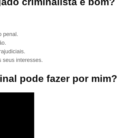
ado criminalista é bom?
 penal.
ão.
ajudiciais.
 seus interesses.
nal pode fazer por mim?