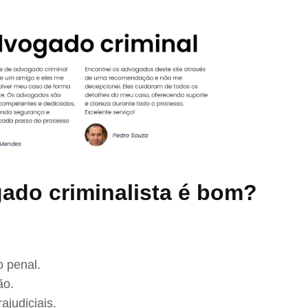
ado criminalista é bom?
 penal.
ão.
ajudiciais.