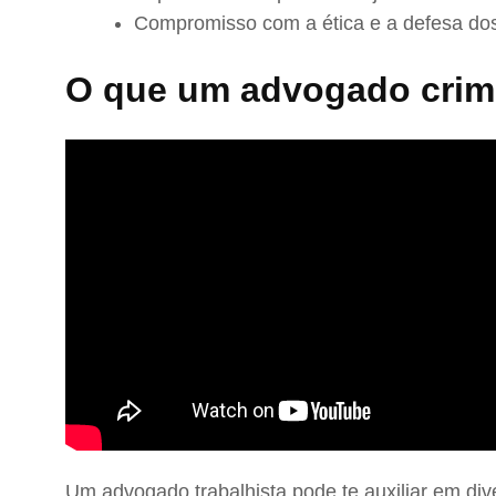
Compromisso com a ética e a defesa dos
O que um advogado crimi
Um advogado trabalhista pode te auxiliar em div