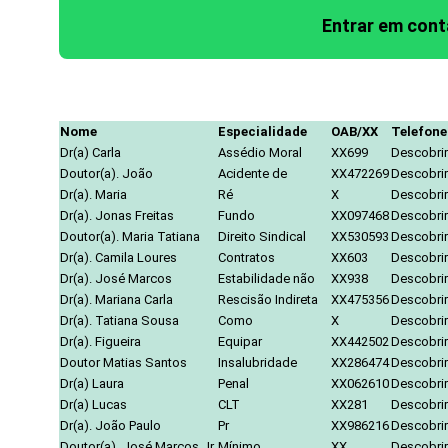
Entrar em con
Nome
Especialidade
OAB/XX
Telefone
Dr(a) Carla
Assédio Moral
XX699
Descobrir
Doutor(a). João
Acidente de
XX472269
Descobrir
Dr(a). Maria
Ré
X
Descobrir
Dr(a). Jonas Freitas
Fundo
XX097468
Descobrir
Doutor(a). Maria Tatiana
Direito Sindical
XX530593
Descobrir
Dr(a). Camila Loures
Contratos
XX603
Descobrir
Dr(a). José Marcos
Estabilidade não
XX938
Descobrir
Dr(a). Mariana Carla
Rescisão Indireta
XX475356
Descobrir
Dr(a). Tatiana Sousa
Como
X
Descobrir
Dr(a). Figueira
Equipar
XX442502
Descobrir
Doutor Matias Santos
Insalubridade
XX286474
Descobrir
Dr(a) Laura
Penal
XX062610
Descobrir
Dr(a) Lucas
CLT
XX281
Descobrir
Dr(a). João Paulo
Pr
XX986216
Descobrir
Doutor(a). José Marcos Jr.
Mínimo
XX
Descobrir