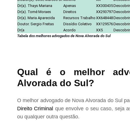
Dr(a). Thays Mariana
Apenas
XX300435
Descobrir
Dr(a). Tomé Moraes
Direitos
XX293797
Descobrir
Dr(a). Maria Aparecida
Recursos Trabalho
XX648448
Descobrir
Doutor. Sergio Freitas
Dissídio Coletivo
XX129576
Descobrir
Dr(a
Acordo
XX5
Descobrir
Tabela dos melhores advogados de Nova Alvorada do Sul
Qual é o melhor adv
Alvorada do Sul?
O melhor advogado de Nova Alvorada do Sul par
Direito Criminal
que envolve o seu caso, seja as
ou qualquer outra questão.