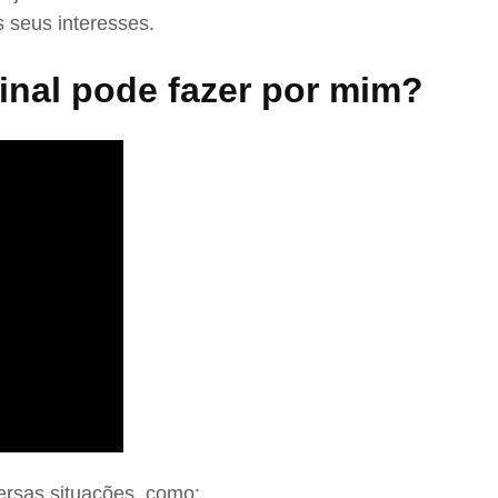
 seus interesses.
nal pode fazer por mim?
ersas situações, como: