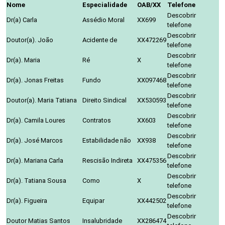
Nome
Especialidade
OAB/XX
Telefone
Descobrir
Dr(a) Carla
Assédio Moral
XX699
telefone
Descobrir
Doutor(a). João
Acidente de
XX472269
telefone
Descobrir
Dr(a). Maria
Ré
X
telefone
Descobrir
Dr(a). Jonas Freitas
Fundo
XX097468
telefone
Descobrir
Doutor(a). Maria Tatiana
Direito Sindical
XX530593
telefone
Descobrir
Dr(a). Camila Loures
Contratos
XX603
telefone
Descobrir
Dr(a). José Marcos
Estabilidade não
XX938
telefone
Descobrir
Dr(a). Mariana Carla
Rescisão Indireta
XX475356
telefone
Descobrir
Dr(a). Tatiana Sousa
Como
X
telefone
Descobrir
Dr(a). Figueira
Equipar
XX442502
telefone
Descobrir
Doutor Matias Santos
Insalubridade
XX286474