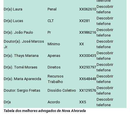
telefone
Descobrir
Dr(a) Laura
Penal
XX062610
telefone
Descobrir
Dr(a) Lucas
CLT
XX281
telefone
Descobrir
Dr(a). João Paulo
Pr
XX986216
telefone
Doutor(a). José Marcos
Descobrir
Mínimo
XX
Jr.
telefone
Descobrir
Dr(a). Thays Mariana
Apenas
XX300435
telefone
Descobrir
Dr(a). Tomé Moraes
Direitos
XX293797
telefone
Recursos
Descobrir
Dr(a). Maria Aparecida
XX648448
Trabalho
telefone
Descobrir
Doutor. Sergio Freitas
Dissídio Coletivo
XX129576
telefone
Descobrir
Dr(a
Acordo
XX5
telefone
Tabela dos melhores advogados de Nova Alvorada