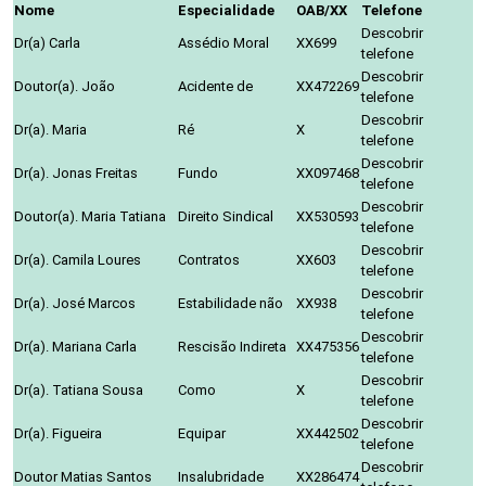
Nome
Especialidade
OAB/XX
Telefone
Descobrir
Dr(a) Carla
Assédio Moral
XX699
telefone
Descobrir
Doutor(a). João
Acidente de
XX472269
telefone
Descobrir
Dr(a). Maria
Ré
X
telefone
Descobrir
Dr(a). Jonas Freitas
Fundo
XX097468
telefone
Descobrir
Doutor(a). Maria Tatiana
Direito Sindical
XX530593
telefone
Descobrir
Dr(a). Camila Loures
Contratos
XX603
telefone
Descobrir
Dr(a). José Marcos
Estabilidade não
XX938
telefone
Descobrir
Dr(a). Mariana Carla
Rescisão Indireta
XX475356
telefone
Descobrir
Dr(a). Tatiana Sousa
Como
X
telefone
Descobrir
Dr(a). Figueira
Equipar
XX442502
telefone
Descobrir
Doutor Matias Santos
Insalubridade
XX286474