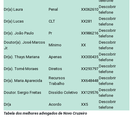
telefone
Descobrir
Dr(a) Laura
Penal
XX062610
telefone
Descobrir
Dr(a) Lucas
CLT
XX281
telefone
Descobrir
Dr(a). João Paulo
Pr
XX986216
telefone
Doutor(a). José Marcos
Descobrir
Mínimo
XX
Jr.
telefone
Descobrir
Dr(a). Thays Mariana
Apenas
XX300435
telefone
Descobrir
Dr(a). Tomé Moraes
Direitos
XX293797
telefone
Recursos
Descobrir
Dr(a). Maria Aparecida
XX648448
Trabalho
telefone
Descobrir
Doutor. Sergio Freitas
Dissídio Coletivo
XX129576
telefone
Descobrir
Dr(a
Acordo
XX5
telefone
Tabela dos melhores advogados de Novo Cruzeiro