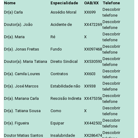
Nome
Especialidade
OAB/XX
Telefone
Descobrir
Dr(a) Carla
Assédio Moral
XX699
telefone
Descobrir
Doutor(a). João
Acidente de
XX472269
telefone
Descobrir
Dr(a). Maria
Ré
X
telefone
Descobrir
Dr(a). Jonas Freitas
Fundo
XX097468
telefone
Descobrir
Doutor(a). Maria Tatiana
Direito Sindical
XX530593
telefone
Descobrir
Dr(a). Camila Loures
Contratos
XX603
telefone
Descobrir
Dr(a). José Marcos
Estabilidade não
XX938
telefone
Descobrir
Dr(a). Mariana Carla
Rescisão Indireta
XX475356
telefone
Descobrir
Dr(a). Tatiana Sousa
Como
X
telefone
Descobrir
Dr(a). Figueira
Equipar
XX442502
telefone
Descobrir
Doutor Matias Santos
Insalubridade
XX286474