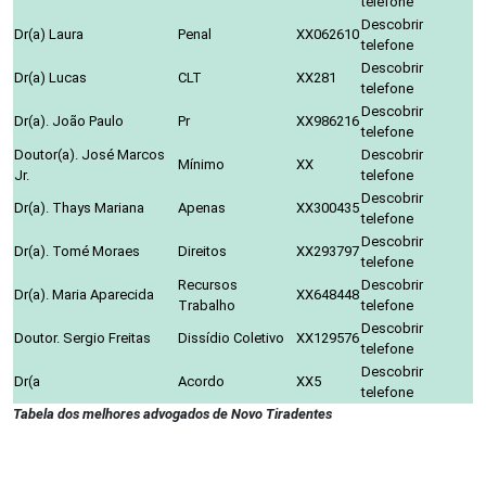
telefone
Descobrir
Dr(a) Laura
Penal
XX062610
telefone
Descobrir
Dr(a) Lucas
CLT
XX281
telefone
Descobrir
Dr(a). João Paulo
Pr
XX986216
telefone
Doutor(a). José Marcos
Descobrir
Mínimo
XX
Jr.
telefone
Descobrir
Dr(a). Thays Mariana
Apenas
XX300435
telefone
Descobrir
Dr(a). Tomé Moraes
Direitos
XX293797
telefone
Recursos
Descobrir
Dr(a). Maria Aparecida
XX648448
Trabalho
telefone
Descobrir
Doutor. Sergio Freitas
Dissídio Coletivo
XX129576
telefone
Descobrir
Dr(a
Acordo
XX5
telefone
Tabela dos melhores advogados de Novo Tiradentes