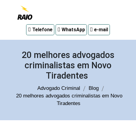
Advogado
Telefone
WhatsApp
e-mail
criminal
em
Curitiba
20 melhores advogados
criminalistas em Novo
Tiradentes
Advogado Criminal
Blog
20 melhores advogados criminalistas em Novo
Tiradentes