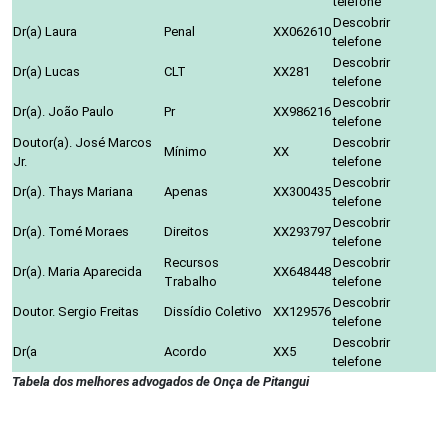
telefone
Descobrir
Dr(a) Laura
Penal
XX062610
telefone
Descobrir
Dr(a) Lucas
CLT
XX281
telefone
Descobrir
Dr(a). João Paulo
Pr
XX986216
telefone
Doutor(a). José Marcos
Descobrir
Mínimo
XX
Jr.
telefone
Descobrir
Dr(a). Thays Mariana
Apenas
XX300435
telefone
Descobrir
Dr(a). Tomé Moraes
Direitos
XX293797
telefone
Recursos
Descobrir
Dr(a). Maria Aparecida
XX648448
Trabalho
telefone
Descobrir
Doutor. Sergio Freitas
Dissídio Coletivo
XX129576
telefone
Descobrir
Dr(a
Acordo
XX5
telefone
Tabela dos melhores advogados de Onça de Pitangui