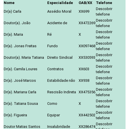
Nome
Especialidade
OAB/XX
Telefone
Descobrir
Dr(a) Carla
Assédio Moral
XX699
telefone
Descobrir
Doutor(a). João
Acidente de
XX472269
telefone
Descobrir
Dr(a). Maria
Ré
X
telefone
Descobrir
Dr(a). Jonas Freitas
Fundo
XX097468
telefone
Descobrir
Doutor(a). Maria Tatiana
Direito Sindical
XX530593
telefone
Descobrir
Dr(a). Camila Loures
Contratos
XX603
telefone
Descobrir
Dr(a). José Marcos
Estabilidade não
XX938
telefone
Descobrir
Dr(a). Mariana Carla
Rescisão Indireta
XX475356
telefone
Descobrir
Dr(a). Tatiana Sousa
Como
X
telefone
Descobrir
Dr(a). Figueira
Equipar
XX442502
telefone
Descobrir
Doutor Matias Santos
Insalubridade
XX286474