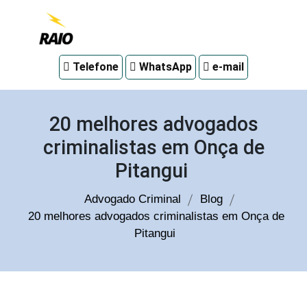
Advogado
Telefone
WhatsApp
e-mail
criminal
em
Curitiba
20 melhores advogados
criminalistas em Onça de
Pitangui
Advogado Criminal
Blog
20 melhores advogados criminalistas em Onça de
Pitangui