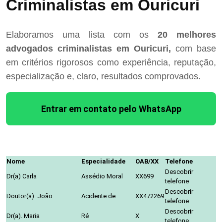
Criminalistas em Ouricuri
Elaboramos uma lista com os
20 melhores
advogados criminalistas em Ouricuri,
com base
em critérios rigorosos como experiência, reputação,
especialização e, claro, resultados comprovados.
Entrar em contato pelo WhatsApp
Nome
Especialidade
OAB/XX
Telefone
Descobrir
Dr(a) Carla
Assédio Moral
XX699
telefone
Descobrir
Doutor(a). João
Acidente de
XX472269
telefone
Descobrir
Dr(a). Maria
Ré
X
telefone