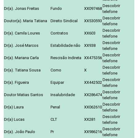
Descobrir
Dr(a). Jonas Freitas
Fundo
XX097468
telefone
Descobrir
Doutor(a). Maria Tatiana
Direito Sindical
XX530593
telefone
Descobrir
Dr(a). Camila Loures
Contratos
XX603
telefone
Descobrir
Dr(a). José Marcos
Estabilidade não
XX938
telefone
Descobrir
Dr(a). Mariana Carla
Rescisão Indireta
XX475356
telefone
Descobrir
Dr(a). Tatiana Sousa
Como
X
telefone
Descobrir
Dr(a). Figueira
Equipar
XX442502
telefone
Descobrir
Doutor Matias Santos
Insalubridade
XX286474
telefone
Descobrir
Dr(a) Laura
Penal
XX062610
telefone
Descobrir
Dr(a) Lucas
CLT
XX281
telefone
Descobrir
Dr(a). João Paulo
Pr
XX986216
telefone