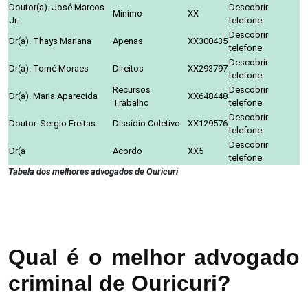
Doutor(a). José Marcos
Descobrir
Mínimo
XX
Jr.
telefone
Descobrir
Dr(a). Thays Mariana
Apenas
XX300435
telefone
Descobrir
Dr(a). Tomé Moraes
Direitos
XX293797
telefone
Recursos
Descobrir
Dr(a). Maria Aparecida
XX648448
Trabalho
telefone
Descobrir
Doutor. Sergio Freitas
Dissídio Coletivo
XX129576
telefone
Descobrir
Dr(a
Acordo
XX5
telefone
Tabela dos melhores advogados de Ouricuri
Qual é o melhor advogado
criminal de Ouricuri?