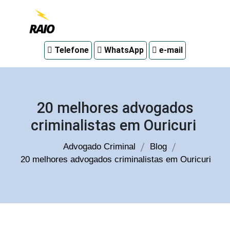
Advogado
Telefone
WhatsApp
e-mail
criminal
em
Curitiba
20 melhores advogados
criminalistas em Ouricuri
Advogado Criminal
Blog
20 melhores advogados criminalistas em Ouricuri