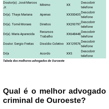
Doutor(a). José Marcos
Descobrir
Mínimo
XX
Jr.
telefone
Descobrir
Dr(a). Thays Mariana
Apenas
XX300435
telefone
Descobrir
Dr(a). Tomé Moraes
Direitos
XX293797
telefone
Recursos
Descobrir
Dr(a). Maria Aparecida
XX648448
Trabalho
telefone
Descobrir
Doutor. Sergio Freitas
Dissídio Coletivo
XX129576
telefone
Descobrir
Dr(a
Acordo
XX5
telefone
Tabela dos melhores advogados de Ouroeste
Qual é o melhor advogado
criminal de Ouroeste?