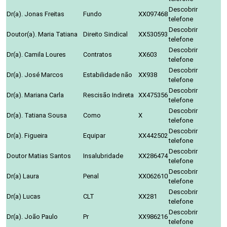
Descobrir
Dr(a). Jonas Freitas
Fundo
XX097468
telefone
Descobrir
Doutor(a). Maria Tatiana
Direito Sindical
XX530593
telefone
Descobrir
Dr(a). Camila Loures
Contratos
XX603
telefone
Descobrir
Dr(a). José Marcos
Estabilidade não
XX938
telefone
Descobrir
Dr(a). Mariana Carla
Rescisão Indireta
XX475356
telefone
Descobrir
Dr(a). Tatiana Sousa
Como
X
telefone
Descobrir
Dr(a). Figueira
Equipar
XX442502
telefone
Descobrir
Doutor Matias Santos
Insalubridade
XX286474
telefone
Descobrir
Dr(a) Laura
Penal
XX062610
telefone
Descobrir
Dr(a) Lucas
CLT
XX281
telefone
Descobrir
Dr(a). João Paulo
Pr
XX986216
telefone