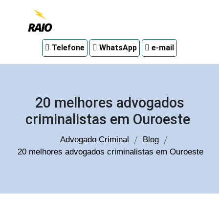
Advogado
Telefone
WhatsApp
e-mail
criminal
em
Curitiba
20 melhores advogados
criminalistas em Ouroeste
Advogado Criminal
Blog
20 melhores advogados criminalistas em Ouroeste