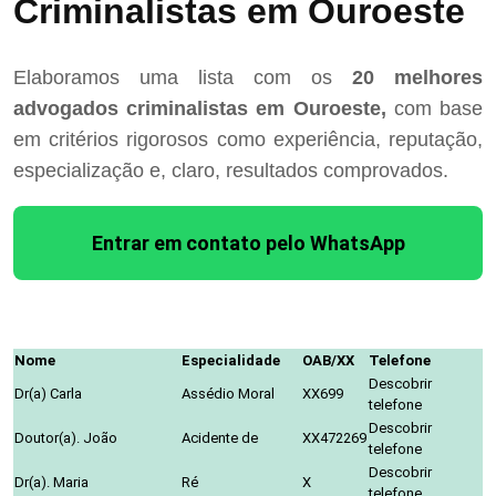
Criminalistas em Ouroeste
Elaboramos uma lista com os
20 melhores
advogados criminalistas em Ouroeste,
com base
em critérios rigorosos como experiência, reputação,
especialização e, claro, resultados comprovados.
Entrar em contato pelo WhatsApp
Nome
Especialidade
OAB/XX
Telefone
Descobrir
Dr(a) Carla
Assédio Moral
XX699
telefone
Descobrir
Doutor(a). João
Acidente de
XX472269
telefone
Descobrir
Dr(a). Maria
Ré
X
telefone