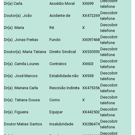
Descobrir
Dr(a) Carla
Assédio Moral
XX699
telefone
Descobrir
Doutor(a). João
Acidente de
XX472269
telefone
Descobrir
Dr(a). Maria
Ré
X
telefone
Descobrir
Dr(a). Jonas Freitas
Fundo
XX097468
telefone
Descobrir
Doutor(a). Maria Tatiana
Direito Sindical
XX530593
telefone
Descobrir
Dr(a). Camila Loures
Contratos
XX603
telefone
Descobrir
Dr(a). José Marcos
Estabilidade não
XX938
telefone
Descobrir
Dr(a). Mariana Carla
Rescisão Indireta
XX475356
telefone
Descobrir
Dr(a). Tatiana Sousa
Como
X
telefone
Descobrir
Dr(a). Figueira
Equipar
XX442502
telefone
Descobrir
Doutor Matias Santos
Insalubridade
XX286474
telefone
Descobrir