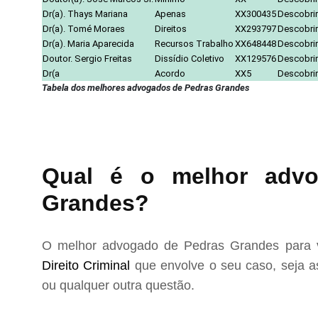
Dr(a). Thays Mariana
Apenas
XX300435
Descobrir
Dr(a). Tomé Moraes
Direitos
XX293797
Descobrir
Dr(a). Maria Aparecida
Recursos Trabalho
XX648448
Descobrir
Doutor. Sergio Freitas
Dissídio Coletivo
XX129576
Descobrir
Dr(a
Acordo
XX5
Descobrir
Tabela dos melhores advogados de Pedras Grandes
Qual é o melhor advo
Grandes?
O melhor advogado de Pedras Grandes para v
Direito Criminal
que envolve o seu caso, seja as
ou qualquer outra questão.