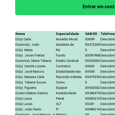
Entrar em con
Nome
Especialidade
OAB/XX
Telefone
Dr(a) Carla
Assédio Moral
XX699
Descobrir
Doutor(a). João
Acidente de
XX472269
Descobrir
Dr(a). Maria
Ré
X
Descobrir
Dr(a). Jonas Freitas
Fundo
XX097468
Descobrir
Doutor(a). Maria Tatiana
Direito Sindical
XX530593
Descobrir
Dr(a). Camila Loures
Contratos
XX603
Descobrir
Dr(a). José Marcos
Estabilidade não
XX938
Descobrir
Dr(a). Mariana Carla
Rescisão Indireta
XX475356
Descobrir
Dr(a). Tatiana Sousa
Como
X
Descobrir
Dr(a). Figueira
Equipar
XX442502
Descobrir
Doutor Matias Santos
Insalubridade
XX286474
Descobrir
Dr(a) Laura
Penal
XX062610
Descobrir
Dr(a) Lucas
CLT
XX281
Descobrir
Dr(a). João Paulo
Pr
XX986216
Descobrir
Doutor(a). José Marcos Jr.
Mínimo
XX
Descobrir