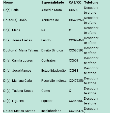
Nome
Especialidade
OAB/XX
Telefone
Descobrir
Dr(a) Carla
Assédio Moral
XX699
telefone
Descobrir
Doutor(a). João
Acidente de
XX472269
telefone
Descobrir
Dr(a). Maria
Ré
X
telefone
Descobrir
Dr(a). Jonas Freitas
Fundo
XX097468
telefone
Descobrir
Doutor(a). Maria Tatiana
Direito Sindical
XX530593
telefone
Descobrir
Dr(a). Camila Loures
Contratos
XX603
telefone
Descobrir
Dr(a). José Marcos
Estabilidade não
XX938
telefone
Descobrir
Dr(a). Mariana Carla
Rescisão Indireta
XX475356
telefone
Descobrir
Dr(a). Tatiana Sousa
Como
X
telefone
Descobrir
Dr(a). Figueira
Equipar
XX442502
telefone
Descobrir
Doutor Matias Santos
Insalubridade
XX286474