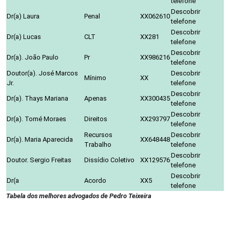
telefone
Descobrir
Dr(a) Laura
Penal
XX062610
telefone
Descobrir
Dr(a) Lucas
CLT
XX281
telefone
Descobrir
Dr(a). João Paulo
Pr
XX986216
telefone
Doutor(a). José Marcos
Descobrir
Mínimo
XX
Jr.
telefone
Descobrir
Dr(a). Thays Mariana
Apenas
XX300435
telefone
Descobrir
Dr(a). Tomé Moraes
Direitos
XX293797
telefone
Recursos
Descobrir
Dr(a). Maria Aparecida
XX648448
Trabalho
telefone
Descobrir
Doutor. Sergio Freitas
Dissídio Coletivo
XX129576
telefone
Descobrir
Dr(a
Acordo
XX5
telefone
Tabela dos melhores advogados de Pedro Teixeira