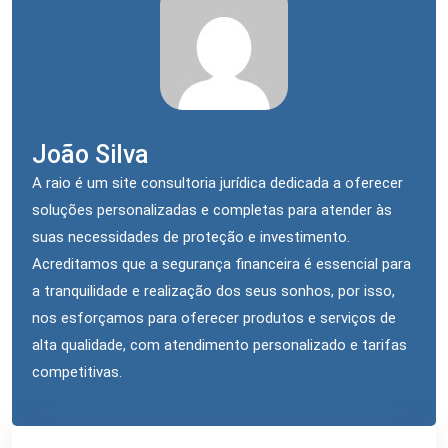
João Silva
A raio é um site consultoria jurídica dedicada a oferecer
soluções personalizadas e completas para atender às
suas necessidades de proteção e investimento.
Acreditamos que a segurança financeira é essencial para
a tranquilidade e realização dos seus sonhos, por isso,
nos esforçamos para oferecer produtos e serviços de
alta qualidade, com atendimento personalizado e tarifas
competitivas.