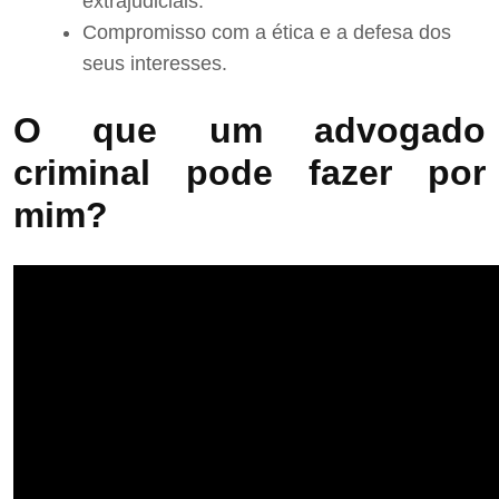
extrajudiciais.
Compromisso com a ética e a defesa dos
seus interesses.
O que um advogado
criminal pode fazer por
mim?