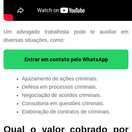
Um advogado trabalhista pode te auxiliar em
diversas situações, como:
Entrar em contato pelo WhatsApp
Ajuizamento de ações criminais.
Defesa em processos criminais.
Negociação de acordos criminais.
Consultoria em questões criminais.
Elaboração de contratos de criminais.
Qual o valor cobrado por