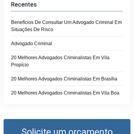
Recentes
Benefícios De Consultar Um Advogado Criminal Em
Situações De Risco
Advogado Criminal
20 Melhores Advogados Criminalistas Em Vila
Propício
20 Melhores Advogados Criminalistas Em Brasília
20 Melhores Advogados Criminalistas Em Vila Boa
Solicite um orçamento