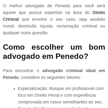
O melhor advogado de Penedo para você será
aquele que possui expertise na área do
Direito
Criminal
que envolve o seu caso, seja assédio
moral, demissão injusta, reclamação criminal ou
qualquer outra questão.
Como escolher um bom
advogado em Penedo?
Para encontrar o
advogado criminal ideal em
Penedo
, considere os seguintes fatores:
Especialização: Busque um profissional com
foco em Direito Penal e com experiência
comprovada em casos semelhantes ao seu.