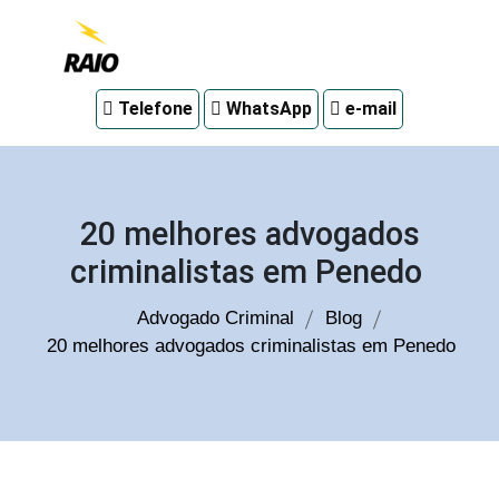
Advogado
Telefone
WhatsApp
e-mail
criminal
em
Curitiba
20 melhores advogados
criminalistas em Penedo
Advogado Criminal
Blog
20 melhores advogados criminalistas em Penedo