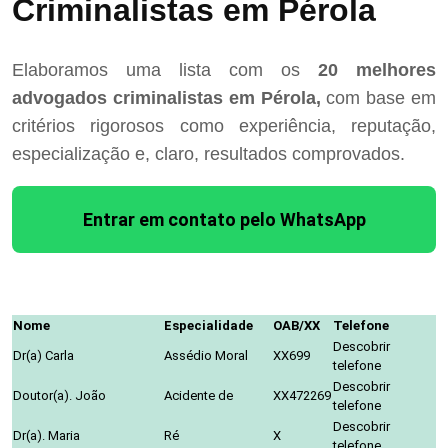
Criminalistas em Pérola
Elaboramos uma lista com os
20 melhores
advogados criminalistas em Pérola,
com base em
critérios rigorosos como experiência, reputação,
especialização e, claro, resultados comprovados.
Entrar em contato pelo WhatsApp
Nome
Especialidade
OAB/XX
Telefone
Descobrir
Dr(a) Carla
Assédio Moral
XX699
telefone
Descobrir
Doutor(a). João
Acidente de
XX472269
telefone
Descobrir
Dr(a). Maria
Ré
X
telefone