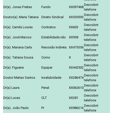
Descobrir
Dr(a). Jonas Freitas
Fundo
XX097468
telefone
Descobrir
Doutor(a). Maria Tatiana
Direito Sindical
XX530593
telefone
Descobrir
Dr(a). Camila Loures
Contratos
XX603
telefone
Descobrir
Dr(a). José Marcos
Estabilidade não
XX938
telefone
Descobrir
Dr(a). Mariana Carla
Rescisão Indireta
XX475356
telefone
Descobrir
Dr(a). Tatiana Sousa
Como
X
telefone
Descobrir
Dr(a). Figueira
Equipar
XX442502
telefone
Descobrir
Doutor Matias Santos
Insalubridade
XX286474
telefone
Descobrir
Dr(a) Laura
Penal
XX062610
telefone
Descobrir
Dr(a) Lucas
CLT
XX281
telefone
Descobrir
Dr(a). João Paulo
Pr
XX986216
telefone