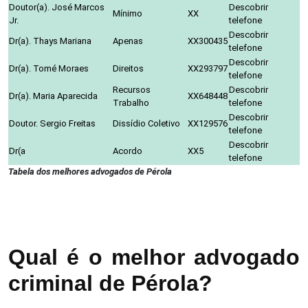
Doutor(a). José Marcos
Descobrir
Mínimo
XX
Jr.
telefone
Descobrir
Dr(a). Thays Mariana
Apenas
XX300435
telefone
Descobrir
Dr(a). Tomé Moraes
Direitos
XX293797
telefone
Recursos
Descobrir
Dr(a). Maria Aparecida
XX648448
Trabalho
telefone
Descobrir
Doutor. Sergio Freitas
Dissídio Coletivo
XX129576
telefone
Descobrir
Dr(a
Acordo
XX5
telefone
Tabela dos melhores advogados de Pérola
Qual é o melhor advogado
criminal de Pérola?