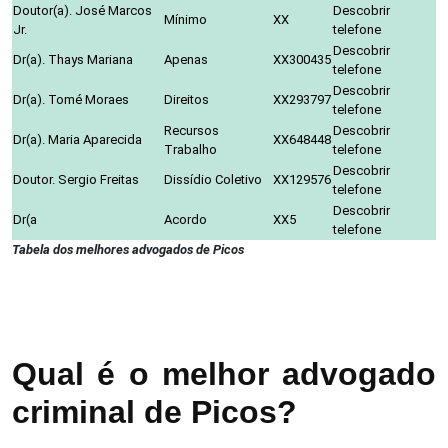
Doutor(a). José Marcos
Descobrir
Mínimo
XX
Jr.
telefone
Descobrir
Dr(a). Thays Mariana
Apenas
XX300435
telefone
Descobrir
Dr(a). Tomé Moraes
Direitos
XX293797
telefone
Recursos
Descobrir
Dr(a). Maria Aparecida
XX648448
Trabalho
telefone
Descobrir
Doutor. Sergio Freitas
Dissídio Coletivo
XX129576
telefone
Descobrir
Dr(a
Acordo
XX5
telefone
Tabela dos melhores advogados de Picos
Qual é o melhor advogado
criminal de Picos?