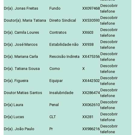
Descobrir
Dr(a). Jonas Freitas
Fundo
XX097468
telefone
Descobrir
Doutor(a). Maria Tatiana
Direito Sindical
XX530593
telefone
Descobrir
Dr(a). Camila Loures
Contratos
XX603
telefone
Descobrir
Dr(a). José Marcos
Estabilidade não
XX938
telefone
Descobrir
Dr(a). Mariana Carla
Rescisão Indireta
XX475356
telefone
Descobrir
Dr(a). Tatiana Sousa
Como
X
telefone
Descobrir
Dr(a). Figueira
Equipar
XX442502
telefone
Descobrir
Doutor Matias Santos
Insalubridade
XX286474
telefone
Descobrir
Dr(a) Laura
Penal
XX062610
telefone
Descobrir
Dr(a) Lucas
CLT
XX281
telefone
Descobrir
Dr(a). João Paulo
Pr
XX986216
telefone