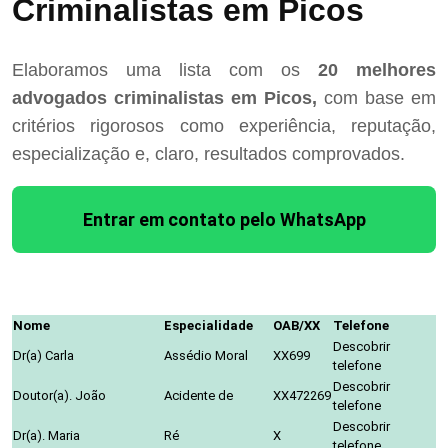
Criminalistas em Picos
Elaboramos uma lista com os
20 melhores
advogados criminalistas em Picos,
com base em
critérios rigorosos como experiência, reputação,
especialização e, claro, resultados comprovados.
Entrar em contato pelo WhatsApp
Nome
Especialidade
OAB/XX
Telefone
Descobrir
Dr(a) Carla
Assédio Moral
XX699
telefone
Descobrir
Doutor(a). João
Acidente de
XX472269
telefone
Descobrir
Dr(a). Maria
Ré
X
telefone