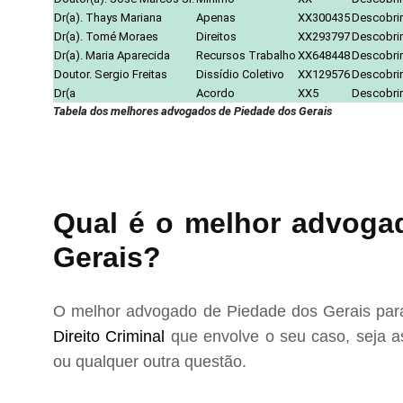
Dr(a). Thays Mariana
Apenas
XX300435
Descobrir
Dr(a). Tomé Moraes
Direitos
XX293797
Descobrir
Dr(a). Maria Aparecida
Recursos Trabalho
XX648448
Descobrir
Doutor. Sergio Freitas
Dissídio Coletivo
XX129576
Descobrir
Dr(a
Acordo
XX5
Descobrir
Tabela dos melhores advogados de Piedade dos Gerais
Qual é o melhor advogad
Gerais?
O melhor advogado de Piedade dos Gerais para
Direito Criminal
que envolve o seu caso, seja as
ou qualquer outra questão.