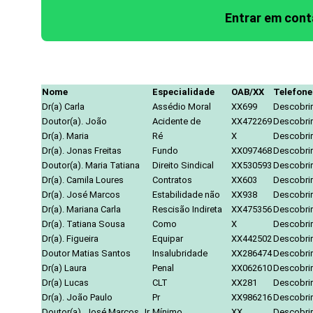
Entrar em con
Nome
Especialidade
OAB/XX
Telefone
Dr(a) Carla
Assédio Moral
XX699
Descobrir
Doutor(a). João
Acidente de
XX472269
Descobrir
Dr(a). Maria
Ré
X
Descobrir
Dr(a). Jonas Freitas
Fundo
XX097468
Descobrir
Doutor(a). Maria Tatiana
Direito Sindical
XX530593
Descobrir
Dr(a). Camila Loures
Contratos
XX603
Descobrir
Dr(a). José Marcos
Estabilidade não
XX938
Descobrir
Dr(a). Mariana Carla
Rescisão Indireta
XX475356
Descobrir
Dr(a). Tatiana Sousa
Como
X
Descobrir
Dr(a). Figueira
Equipar
XX442502
Descobrir
Doutor Matias Santos
Insalubridade
XX286474
Descobrir
Dr(a) Laura
Penal
XX062610
Descobrir
Dr(a) Lucas
CLT
XX281
Descobrir
Dr(a). João Paulo
Pr
XX986216
Descobrir
Doutor(a). José Marcos Jr.
Mínimo
XX
Descobrir