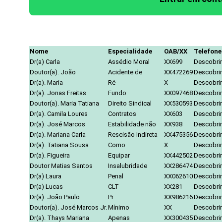
Nome
Especialidade
OAB/XX
Telefone
Dr(a) Carla
Assédio Moral
XX699
Descobrir
Doutor(a). João
Acidente de
XX472269
Descobrir
Dr(a). Maria
Ré
X
Descobrir
Dr(a). Jonas Freitas
Fundo
XX097468
Descobrir
Doutor(a). Maria Tatiana
Direito Sindical
XX530593
Descobrir
Dr(a). Camila Loures
Contratos
XX603
Descobrir
Dr(a). José Marcos
Estabilidade não
XX938
Descobrir
Dr(a). Mariana Carla
Rescisão Indireta
XX475356
Descobrir
Dr(a). Tatiana Sousa
Como
X
Descobrir
Dr(a). Figueira
Equipar
XX442502
Descobrir
Doutor Matias Santos
Insalubridade
XX286474
Descobrir
Dr(a) Laura
Penal
XX062610
Descobrir
Dr(a) Lucas
CLT
XX281
Descobrir
Dr(a). João Paulo
Pr
XX986216
Descobrir
Doutor(a). José Marcos Jr.
Mínimo
XX
Descobrir
Dr(a). Thays Mariana
Apenas
XX300435
Descobrir