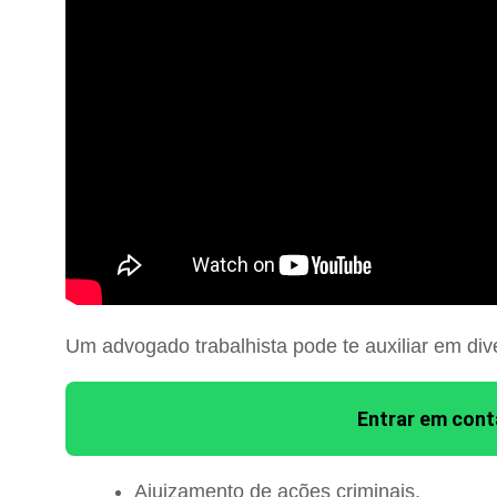
Um advogado trabalhista pode te auxiliar em div
Entrar em con
Ajuizamento de ações criminais.