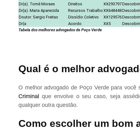
Dr(a). Tomé Moraes
Direitos
XX293797
Descobrir
Dr(a). Maria Aparecida
Recursos Trabalho
XX648448
Descobrir
Doutor. Sergio Freitas
Dissídio Coletivo
XX129576
Descobrir
Dr(a
Acordo
XX5
Descobrir
Tabela dos melhores advogados de Poço Verde
Qual é o melhor advogad
O melhor advogado de Poço Verde para você s
Criminal
que envolve o seu caso, seja assédio
qualquer outra questão.
Como escolher um bom 