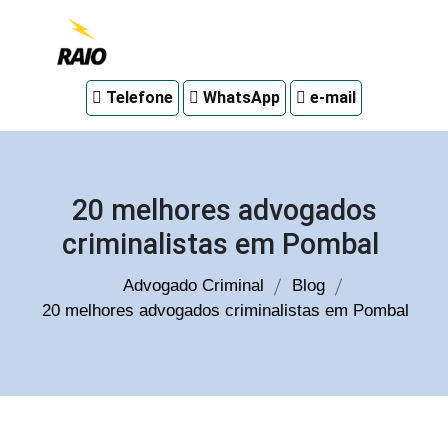
Advogado
Telefone
WhatsApp
e-mail
criminal
em
Curitiba
20 melhores advogados
criminalistas em Pombal
Advogado Criminal
Blog
20 melhores advogados criminalistas em Pombal