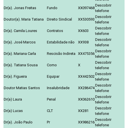
Descobrir
Dr(a). Jonas Freitas
Fundo
XX097468
telefone
Descobrir
Doutor(a). Maria Tatiana
Direito Sindical
XX530593
telefone
Descobrir
Dr(a). Camila Loures
Contratos
XX603
telefone
Descobrir
Dr(a). José Marcos
Estabilidade não
XX938
telefone
Descobrir
Dr(a). Mariana Carla
Rescisão Indireta
XX475356
telefone
Descobrir
Dr(a). Tatiana Sousa
Como
X
telefone
Descobrir
Dr(a). Figueira
Equipar
XX442502
telefone
Descobrir
Doutor Matias Santos
Insalubridade
XX286474
telefone
Descobrir
Dr(a) Laura
Penal
XX062610
telefone
Descobrir
Dr(a) Lucas
CLT
XX281
telefone
Descobrir
Dr(a). João Paulo
Pr
XX986216
telefone