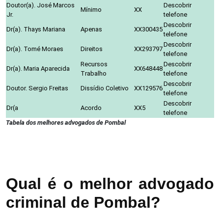
Doutor(a). José Marcos
Descobrir
Mínimo
XX
Jr.
telefone
Descobrir
Dr(a). Thays Mariana
Apenas
XX300435
telefone
Descobrir
Dr(a). Tomé Moraes
Direitos
XX293797
telefone
Recursos
Descobrir
Dr(a). Maria Aparecida
XX648448
Trabalho
telefone
Descobrir
Doutor. Sergio Freitas
Dissídio Coletivo
XX129576
telefone
Descobrir
Dr(a
Acordo
XX5
telefone
Tabela dos melhores advogados de Pombal
Qual é o melhor advogado
criminal de Pombal?