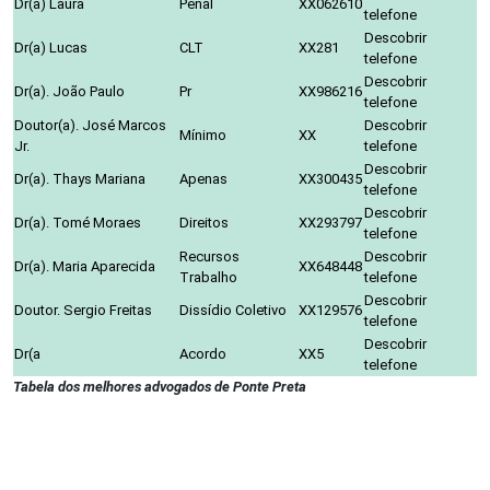
Dr(a) Laura
Penal
XX062610
telefone
Descobrir
Dr(a) Lucas
CLT
XX281
telefone
Descobrir
Dr(a). João Paulo
Pr
XX986216
telefone
Doutor(a). José Marcos
Descobrir
Mínimo
XX
Jr.
telefone
Descobrir
Dr(a). Thays Mariana
Apenas
XX300435
telefone
Descobrir
Dr(a). Tomé Moraes
Direitos
XX293797
telefone
Recursos
Descobrir
Dr(a). Maria Aparecida
XX648448
Trabalho
telefone
Descobrir
Doutor. Sergio Freitas
Dissídio Coletivo
XX129576
telefone
Descobrir
Dr(a
Acordo
XX5
telefone
Tabela dos melhores advogados de Ponte Preta