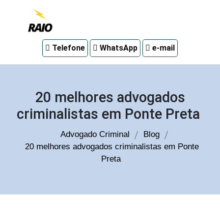
Advogado
Telefone
WhatsApp
e-mail
criminal
em
Curitiba
20 melhores advogados
criminalistas em Ponte Preta
Advogado Criminal
Blog
20 melhores advogados criminalistas em Ponte
Preta