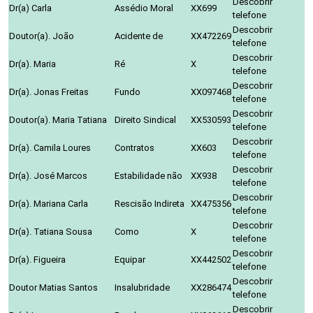
Descobrir
Dr(a) Carla
Assédio Moral
XX699
telefone
Descobrir
Doutor(a). João
Acidente de
XX472269
telefone
Descobrir
Dr(a). Maria
Ré
X
telefone
Descobrir
Dr(a). Jonas Freitas
Fundo
XX097468
telefone
Descobrir
Doutor(a). Maria Tatiana
Direito Sindical
XX530593
telefone
Descobrir
Dr(a). Camila Loures
Contratos
XX603
telefone
Descobrir
Dr(a). José Marcos
Estabilidade não
XX938
telefone
Descobrir
Dr(a). Mariana Carla
Rescisão Indireta
XX475356
telefone
Descobrir
Dr(a). Tatiana Sousa
Como
X
telefone
Descobrir
Dr(a). Figueira
Equipar
XX442502
telefone
Descobrir
Doutor Matias Santos
Insalubridade
XX286474
telefone
Descobrir