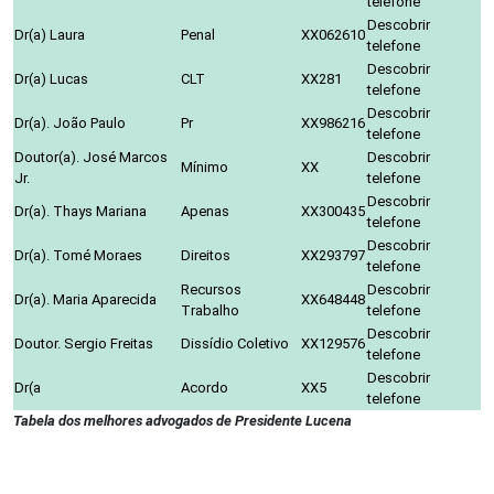
telefone
Descobrir
Dr(a) Laura
Penal
XX062610
telefone
Descobrir
Dr(a) Lucas
CLT
XX281
telefone
Descobrir
Dr(a). João Paulo
Pr
XX986216
telefone
Doutor(a). José Marcos
Descobrir
Mínimo
XX
Jr.
telefone
Descobrir
Dr(a). Thays Mariana
Apenas
XX300435
telefone
Descobrir
Dr(a). Tomé Moraes
Direitos
XX293797
telefone
Recursos
Descobrir
Dr(a). Maria Aparecida
XX648448
Trabalho
telefone
Descobrir
Doutor. Sergio Freitas
Dissídio Coletivo
XX129576
telefone
Descobrir
Dr(a
Acordo
XX5
telefone
Tabela dos melhores advogados de Presidente Lucena