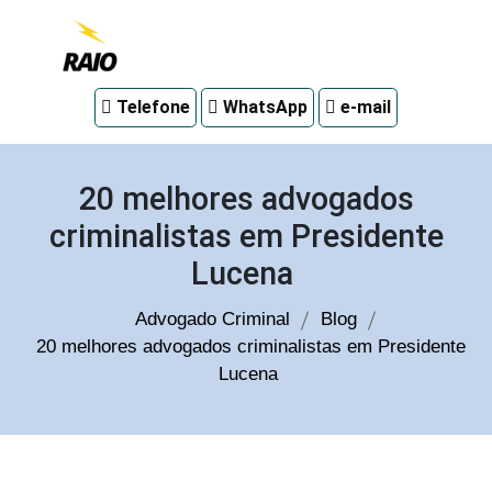
Advogado
Telefone
WhatsApp
e-mail
criminal
em
Curitiba
20 melhores advogados
criminalistas em Presidente
Lucena
Advogado Criminal
Blog
20 melhores advogados criminalistas em Presidente
Lucena