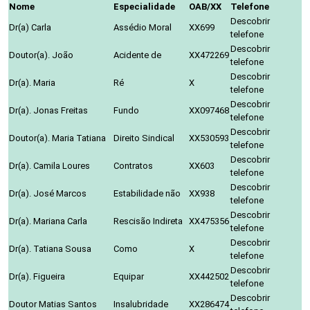
Nome
Especialidade
OAB/XX
Telefone
Descobrir
Dr(a) Carla
Assédio Moral
XX699
telefone
Descobrir
Doutor(a). João
Acidente de
XX472269
telefone
Descobrir
Dr(a). Maria
Ré
X
telefone
Descobrir
Dr(a). Jonas Freitas
Fundo
XX097468
telefone
Descobrir
Doutor(a). Maria Tatiana
Direito Sindical
XX530593
telefone
Descobrir
Dr(a). Camila Loures
Contratos
XX603
telefone
Descobrir
Dr(a). José Marcos
Estabilidade não
XX938
telefone
Descobrir
Dr(a). Mariana Carla
Rescisão Indireta
XX475356
telefone
Descobrir
Dr(a). Tatiana Sousa
Como
X
telefone
Descobrir
Dr(a). Figueira
Equipar
XX442502
telefone
Descobrir
Doutor Matias Santos
Insalubridade
XX286474