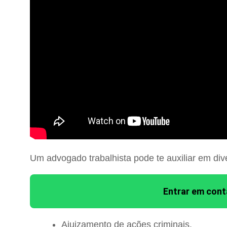
Um advogado trabalhista pode te auxiliar em div
Entrar em con
Ajuizamento de ações criminais.