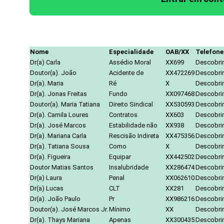
Nome
Especialidade
OAB/XX
Telefone
Dr(a) Carla
Assédio Moral
XX699
Descobrir
Doutor(a). João
Acidente de
XX472269
Descobrir
Dr(a). Maria
Ré
X
Descobrir
Dr(a). Jonas Freitas
Fundo
XX097468
Descobrir
Doutor(a). Maria Tatiana
Direito Sindical
XX530593
Descobrir
Dr(a). Camila Loures
Contratos
XX603
Descobrir
Dr(a). José Marcos
Estabilidade não
XX938
Descobrir
Dr(a). Mariana Carla
Rescisão Indireta
XX475356
Descobrir
Dr(a). Tatiana Sousa
Como
X
Descobrir
Dr(a). Figueira
Equipar
XX442502
Descobrir
Doutor Matias Santos
Insalubridade
XX286474
Descobrir
Dr(a) Laura
Penal
XX062610
Descobrir
Dr(a) Lucas
CLT
XX281
Descobrir
Dr(a). João Paulo
Pr
XX986216
Descobrir
Doutor(a). José Marcos Jr.
Mínimo
XX
Descobrir
Dr(a). Thays Mariana
Apenas
XX300435
Descobrir