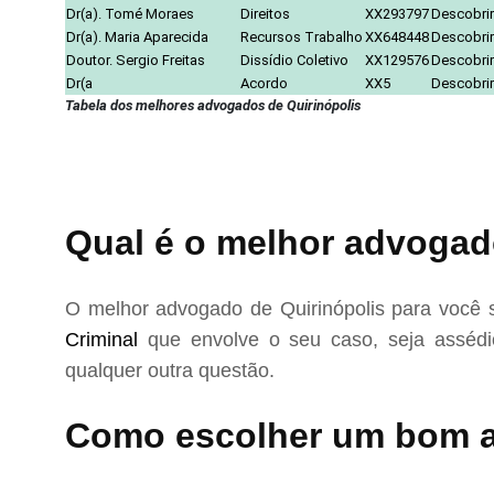
Dr(a). Tomé Moraes
Direitos
XX293797
Descobrir
Dr(a). Maria Aparecida
Recursos Trabalho
XX648448
Descobrir
Doutor. Sergio Freitas
Dissídio Coletivo
XX129576
Descobrir
Dr(a
Acordo
XX5
Descobrir
Tabela dos melhores advogados de Quirinópolis
Qual é o melhor advogado
O melhor advogado de Quirinópolis para você 
Criminal
que envolve o seu caso, seja assédio
qualquer outra questão.
Como escolher um bom a