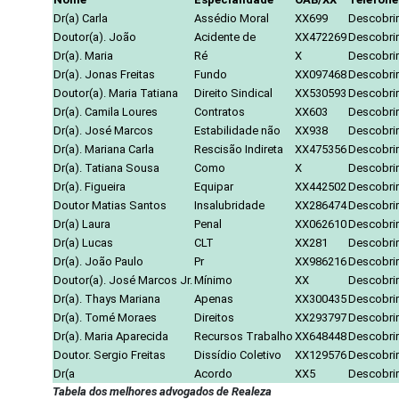
Dr(a) Carla
Assédio Moral
XX699
Descobrir
Doutor(a). João
Acidente de
XX472269
Descobrir
Dr(a). Maria
Ré
X
Descobrir
Dr(a). Jonas Freitas
Fundo
XX097468
Descobrir
Doutor(a). Maria Tatiana
Direito Sindical
XX530593
Descobrir
Dr(a). Camila Loures
Contratos
XX603
Descobrir
Dr(a). José Marcos
Estabilidade não
XX938
Descobrir
Dr(a). Mariana Carla
Rescisão Indireta
XX475356
Descobrir
Dr(a). Tatiana Sousa
Como
X
Descobrir
Dr(a). Figueira
Equipar
XX442502
Descobrir
Doutor Matias Santos
Insalubridade
XX286474
Descobrir
Dr(a) Laura
Penal
XX062610
Descobrir
Dr(a) Lucas
CLT
XX281
Descobrir
Dr(a). João Paulo
Pr
XX986216
Descobrir
Doutor(a). José Marcos Jr.
Mínimo
XX
Descobrir
Dr(a). Thays Mariana
Apenas
XX300435
Descobrir
Dr(a). Tomé Moraes
Direitos
XX293797
Descobrir
Dr(a). Maria Aparecida
Recursos Trabalho
XX648448
Descobrir
Doutor. Sergio Freitas
Dissídio Coletivo
XX129576
Descobrir
Dr(a
Acordo
XX5
Descobrir
Tabela dos melhores advogados de Realeza