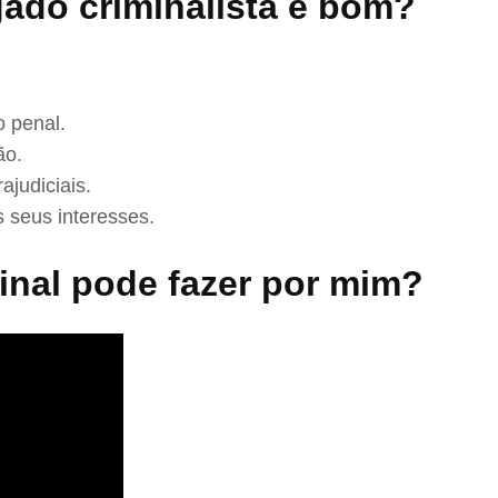
ado criminalista é bom?
 penal.
ão.
ajudiciais.
 seus interesses.
nal pode fazer por mim?