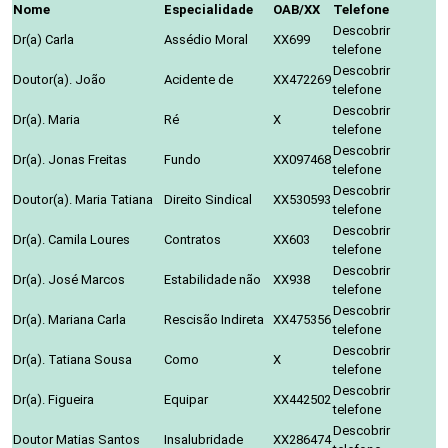
Nome
Especialidade
OAB/XX
Telefone
Descobrir
Dr(a) Carla
Assédio Moral
XX699
telefone
Descobrir
Doutor(a). João
Acidente de
XX472269
telefone
Descobrir
Dr(a). Maria
Ré
X
telefone
Descobrir
Dr(a). Jonas Freitas
Fundo
XX097468
telefone
Descobrir
Doutor(a). Maria Tatiana
Direito Sindical
XX530593
telefone
Descobrir
Dr(a). Camila Loures
Contratos
XX603
telefone
Descobrir
Dr(a). José Marcos
Estabilidade não
XX938
telefone
Descobrir
Dr(a). Mariana Carla
Rescisão Indireta
XX475356
telefone
Descobrir
Dr(a). Tatiana Sousa
Como
X
telefone
Descobrir
Dr(a). Figueira
Equipar
XX442502
telefone
Descobrir
Doutor Matias Santos
Insalubridade
XX286474