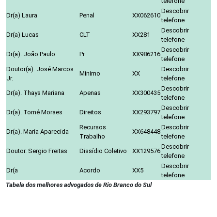
telefone
Descobrir
Dr(a) Laura
Penal
XX062610
telefone
Descobrir
Dr(a) Lucas
CLT
XX281
telefone
Descobrir
Dr(a). João Paulo
Pr
XX986216
telefone
Doutor(a). José Marcos
Descobrir
Mínimo
XX
Jr.
telefone
Descobrir
Dr(a). Thays Mariana
Apenas
XX300435
telefone
Descobrir
Dr(a). Tomé Moraes
Direitos
XX293797
telefone
Recursos
Descobrir
Dr(a). Maria Aparecida
XX648448
Trabalho
telefone
Descobrir
Doutor. Sergio Freitas
Dissídio Coletivo
XX129576
telefone
Descobrir
Dr(a
Acordo
XX5
telefone
Tabela dos melhores advogados de Rio Branco do Sul