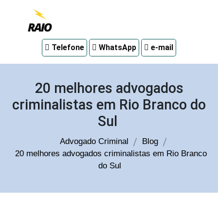
Advogado
Telefone
WhatsApp
e-mail
criminal
em
Curitiba
20 melhores advogados
criminalistas em Rio Branco do
Sul
Advogado Criminal
Blog
20 melhores advogados criminalistas em Rio Branco
do Sul