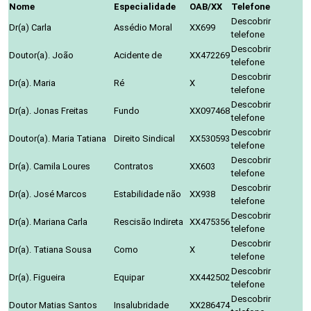
Nome
Especialidade
OAB/XX
Telefone
Descobrir
Dr(a) Carla
Assédio Moral
XX699
telefone
Descobrir
Doutor(a). João
Acidente de
XX472269
telefone
Descobrir
Dr(a). Maria
Ré
X
telefone
Descobrir
Dr(a). Jonas Freitas
Fundo
XX097468
telefone
Descobrir
Doutor(a). Maria Tatiana
Direito Sindical
XX530593
telefone
Descobrir
Dr(a). Camila Loures
Contratos
XX603
telefone
Descobrir
Dr(a). José Marcos
Estabilidade não
XX938
telefone
Descobrir
Dr(a). Mariana Carla
Rescisão Indireta
XX475356
telefone
Descobrir
Dr(a). Tatiana Sousa
Como
X
telefone
Descobrir
Dr(a). Figueira
Equipar
XX442502
telefone
Descobrir
Doutor Matias Santos
Insalubridade
XX286474