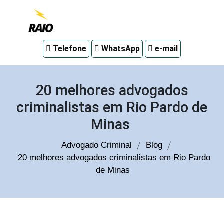
Advogado
Telefone
WhatsApp
e-mail
criminal
em
Curitiba
20 melhores advogados
criminalistas em Rio Pardo de
Minas
Advogado Criminal
Blog
20 melhores advogados criminalistas em Rio Pardo
de Minas