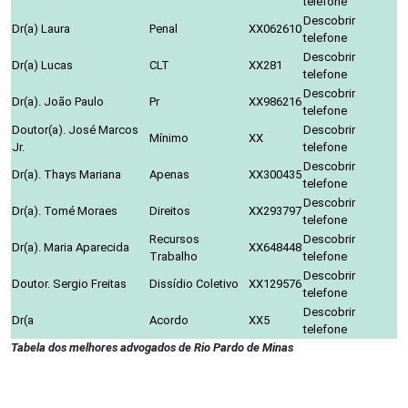
telefone
Descobrir
Dr(a) Laura
Penal
XX062610
telefone
Descobrir
Dr(a) Lucas
CLT
XX281
telefone
Descobrir
Dr(a). João Paulo
Pr
XX986216
telefone
Doutor(a). José Marcos
Descobrir
Mínimo
XX
Jr.
telefone
Descobrir
Dr(a). Thays Mariana
Apenas
XX300435
telefone
Descobrir
Dr(a). Tomé Moraes
Direitos
XX293797
telefone
Recursos
Descobrir
Dr(a). Maria Aparecida
XX648448
Trabalho
telefone
Descobrir
Doutor. Sergio Freitas
Dissídio Coletivo
XX129576
telefone
Descobrir
Dr(a
Acordo
XX5
telefone
Tabela dos melhores advogados de Rio Pardo de Minas