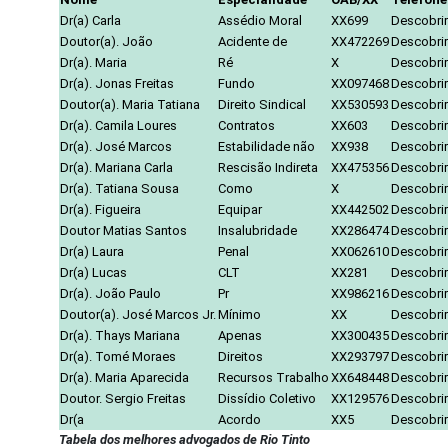
Dr(a) Carla
Assédio Moral
XX699
Descobrir
Doutor(a). João
Acidente de
XX472269
Descobrir
Dr(a). Maria
Ré
X
Descobrir
Dr(a). Jonas Freitas
Fundo
XX097468
Descobrir
Doutor(a). Maria Tatiana
Direito Sindical
XX530593
Descobrir
Dr(a). Camila Loures
Contratos
XX603
Descobrir
Dr(a). José Marcos
Estabilidade não
XX938
Descobrir
Dr(a). Mariana Carla
Rescisão Indireta
XX475356
Descobrir
Dr(a). Tatiana Sousa
Como
X
Descobrir
Dr(a). Figueira
Equipar
XX442502
Descobrir
Doutor Matias Santos
Insalubridade
XX286474
Descobrir
Dr(a) Laura
Penal
XX062610
Descobrir
Dr(a) Lucas
CLT
XX281
Descobrir
Dr(a). João Paulo
Pr
XX986216
Descobrir
Doutor(a). José Marcos Jr.
Mínimo
XX
Descobrir
Dr(a). Thays Mariana
Apenas
XX300435
Descobrir
Dr(a). Tomé Moraes
Direitos
XX293797
Descobrir
Dr(a). Maria Aparecida
Recursos Trabalho
XX648448
Descobrir
Doutor. Sergio Freitas
Dissídio Coletivo
XX129576
Descobrir
Dr(a
Acordo
XX5
Descobrir
Tabela dos melhores advogados de Rio Tinto