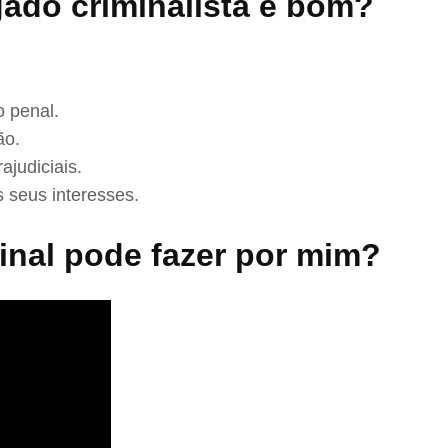
ado criminalista é bom?
 penal.
ão.
ajudiciais.
 seus interesses.
nal pode fazer por mim?