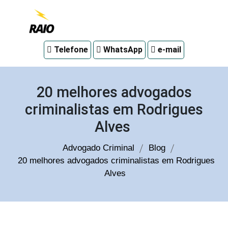
Advogado
Telefone
WhatsApp
e-mail
criminal
em
Curitiba
20 melhores advogados
criminalistas em Rodrigues
Alves
Advogado Criminal
Blog
20 melhores advogados criminalistas em Rodrigues
Alves