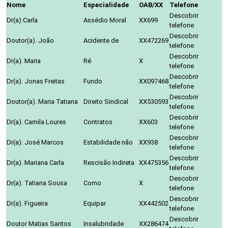
Nome
Especialidade
OAB/XX
Telefone
Descobrir
Dr(a) Carla
Assédio Moral
XX699
telefone
Descobrir
Doutor(a). João
Acidente de
XX472269
telefone
Descobrir
Dr(a). Maria
Ré
X
telefone
Descobrir
Dr(a). Jonas Freitas
Fundo
XX097468
telefone
Descobrir
Doutor(a). Maria Tatiana
Direito Sindical
XX530593
telefone
Descobrir
Dr(a). Camila Loures
Contratos
XX603
telefone
Descobrir
Dr(a). José Marcos
Estabilidade não
XX938
telefone
Descobrir
Dr(a). Mariana Carla
Rescisão Indireta
XX475356
telefone
Descobrir
Dr(a). Tatiana Sousa
Como
X
telefone
Descobrir
Dr(a). Figueira
Equipar
XX442502
telefone
Descobrir
Doutor Matias Santos
Insalubridade
XX286474