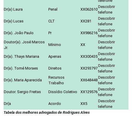
telefone
Descobrir
Dr(a) Laura
Penal
XX062610
telefone
Descobrir
Dr(a) Lucas
CLT
XX281
telefone
Descobrir
Dr(a). João Paulo
Pr
XX986216
telefone
Doutor(a). José Marcos
Descobrir
Mínimo
XX
Jr.
telefone
Descobrir
Dr(a). Thays Mariana
Apenas
XX300435
telefone
Descobrir
Dr(a). Tomé Moraes
Direitos
XX293797
telefone
Recursos
Descobrir
Dr(a). Maria Aparecida
XX648448
Trabalho
telefone
Descobrir
Doutor. Sergio Freitas
Dissídio Coletivo
XX129576
telefone
Descobrir
Dr(a
Acordo
XX5
telefone
Tabela dos melhores advogados de Rodrigues Alves