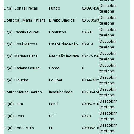
Descobrir
Dr(a). Jonas Freitas
Fundo
XX097468
telefone
Descobrir
Doutor(a). Maria Tatiana
Direito Sindical
XX530593
telefone
Descobrir
Dr(a). Camila Loures
Contratos
XX603
telefone
Descobrir
Dr(a). José Marcos
Estabilidade não
XX938
telefone
Descobrir
Dr(a). Mariana Carla
Rescisão Indireta
XX475356
telefone
Descobrir
Dr(a). Tatiana Sousa
Como
X
telefone
Descobrir
Dr(a). Figueira
Equipar
XX442502
telefone
Descobrir
Doutor Matias Santos
Insalubridade
XX286474
telefone
Descobrir
Dr(a) Laura
Penal
XX062610
telefone
Descobrir
Dr(a) Lucas
CLT
XX281
telefone
Descobrir
Dr(a). João Paulo
Pr
XX986216
telefone