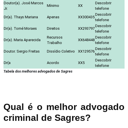
Doutor(a). José Marcos
Descobrir
Mínimo
XX
Jr.
telefone
Descobrir
Dr(a). Thays Mariana
Apenas
XX300435
telefone
Descobrir
Dr(a). Tomé Moraes
Direitos
XX293797
telefone
Recursos
Descobrir
Dr(a). Maria Aparecida
XX648448
Trabalho
telefone
Descobrir
Doutor. Sergio Freitas
Dissídio Coletivo
XX129576
telefone
Descobrir
Dr(a
Acordo
XX5
telefone
Tabela dos melhores advogados de Sagres
Qual é o melhor advogado
criminal de Sagres?