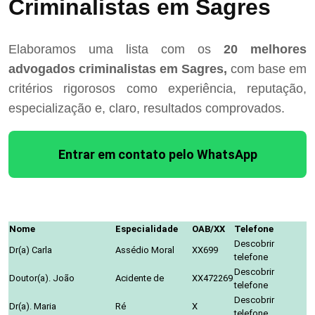
Criminalistas em Sagres
Elaboramos uma lista com os
20 melhores
advogados criminalistas em Sagres,
com base em
critérios rigorosos como experiência, reputação,
especialização e, claro, resultados comprovados.
Entrar em contato pelo WhatsApp
Nome
Especialidade
OAB/XX
Telefone
Descobrir
Dr(a) Carla
Assédio Moral
XX699
telefone
Descobrir
Doutor(a). João
Acidente de
XX472269
telefone
Descobrir
Dr(a). Maria
Ré
X
telefone