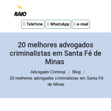
Advogado
Telefone
WhatsApp
e-mail
criminal
em
Curitiba
20 melhores advogados
criminalistas em Santa Fé de
Minas
Advogado Criminal
Blog
20 melhores advogados criminalistas em Santa Fé
de Minas