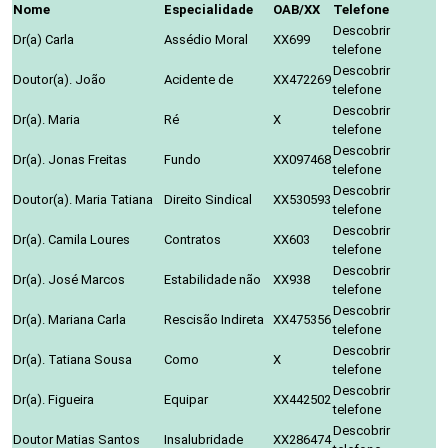
Nome
Especialidade
OAB/XX
Telefone
Descobrir
Dr(a) Carla
Assédio Moral
XX699
telefone
Descobrir
Doutor(a). João
Acidente de
XX472269
telefone
Descobrir
Dr(a). Maria
Ré
X
telefone
Descobrir
Dr(a). Jonas Freitas
Fundo
XX097468
telefone
Descobrir
Doutor(a). Maria Tatiana
Direito Sindical
XX530593
telefone
Descobrir
Dr(a). Camila Loures
Contratos
XX603
telefone
Descobrir
Dr(a). José Marcos
Estabilidade não
XX938
telefone
Descobrir
Dr(a). Mariana Carla
Rescisão Indireta
XX475356
telefone
Descobrir
Dr(a). Tatiana Sousa
Como
X
telefone
Descobrir
Dr(a). Figueira
Equipar
XX442502
telefone
Descobrir
Doutor Matias Santos
Insalubridade
XX286474