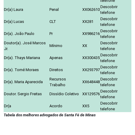
telefone
Descobrir
Dr(a) Laura
Penal
XX062610
telefone
Descobrir
Dr(a) Lucas
CLT
XX281
telefone
Descobrir
Dr(a). João Paulo
Pr
XX986216
telefone
Doutor(a). José Marcos
Descobrir
Mínimo
XX
Jr.
telefone
Descobrir
Dr(a). Thays Mariana
Apenas
XX300435
telefone
Descobrir
Dr(a). Tomé Moraes
Direitos
XX293797
telefone
Recursos
Descobrir
Dr(a). Maria Aparecida
XX648448
Trabalho
telefone
Descobrir
Doutor. Sergio Freitas
Dissídio Coletivo
XX129576
telefone
Descobrir
Dr(a
Acordo
XX5
telefone
Tabela dos melhores advogados de Santa Fé de Minas