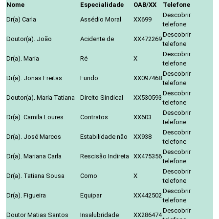
Nome
Especialidade
OAB/XX
Telefone
Descobrir
Dr(a) Carla
Assédio Moral
XX699
telefone
Descobrir
Doutor(a). João
Acidente de
XX472269
telefone
Descobrir
Dr(a). Maria
Ré
X
telefone
Descobrir
Dr(a). Jonas Freitas
Fundo
XX097468
telefone
Descobrir
Doutor(a). Maria Tatiana
Direito Sindical
XX530593
telefone
Descobrir
Dr(a). Camila Loures
Contratos
XX603
telefone
Descobrir
Dr(a). José Marcos
Estabilidade não
XX938
telefone
Descobrir
Dr(a). Mariana Carla
Rescisão Indireta
XX475356
telefone
Descobrir
Dr(a). Tatiana Sousa
Como
X
telefone
Descobrir
Dr(a). Figueira
Equipar
XX442502
telefone
Descobrir
Doutor Matias Santos
Insalubridade
XX286474