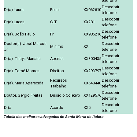
telefone
Descobrir
Dr(a) Laura
Penal
XX062610
telefone
Descobrir
Dr(a) Lucas
CLT
XX281
telefone
Descobrir
Dr(a). João Paulo
Pr
XX986216
telefone
Doutor(a). José Marcos
Descobrir
Mínimo
XX
Jr.
telefone
Descobrir
Dr(a). Thays Mariana
Apenas
XX300435
telefone
Descobrir
Dr(a). Tomé Moraes
Direitos
XX293797
telefone
Recursos
Descobrir
Dr(a). Maria Aparecida
XX648448
Trabalho
telefone
Descobrir
Doutor. Sergio Freitas
Dissídio Coletivo
XX129576
telefone
Descobrir
Dr(a
Acordo
XX5
telefone
Tabela dos melhores advogados de Santa Maria de Itabira