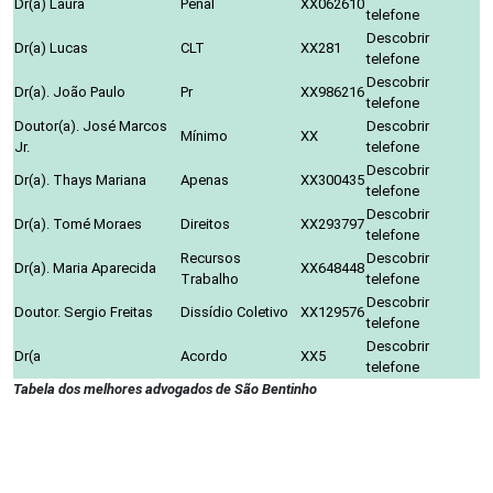
Dr(a) Laura
Penal
XX062610
telefone
Descobrir
Dr(a) Lucas
CLT
XX281
telefone
Descobrir
Dr(a). João Paulo
Pr
XX986216
telefone
Doutor(a). José Marcos
Descobrir
Mínimo
XX
Jr.
telefone
Descobrir
Dr(a). Thays Mariana
Apenas
XX300435
telefone
Descobrir
Dr(a). Tomé Moraes
Direitos
XX293797
telefone
Recursos
Descobrir
Dr(a). Maria Aparecida
XX648448
Trabalho
telefone
Descobrir
Doutor. Sergio Freitas
Dissídio Coletivo
XX129576
telefone
Descobrir
Dr(a
Acordo
XX5
telefone
Tabela dos melhores advogados de São Bentinho