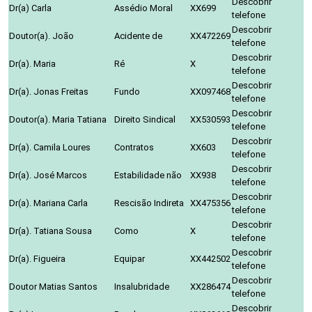
Descobrir
Dr(a) Carla
Assédio Moral
XX699
telefone
Descobrir
Doutor(a). João
Acidente de
XX472269
telefone
Descobrir
Dr(a). Maria
Ré
X
telefone
Descobrir
Dr(a). Jonas Freitas
Fundo
XX097468
telefone
Descobrir
Doutor(a). Maria Tatiana
Direito Sindical
XX530593
telefone
Descobrir
Dr(a). Camila Loures
Contratos
XX603
telefone
Descobrir
Dr(a). José Marcos
Estabilidade não
XX938
telefone
Descobrir
Dr(a). Mariana Carla
Rescisão Indireta
XX475356
telefone
Descobrir
Dr(a). Tatiana Sousa
Como
X
telefone
Descobrir
Dr(a). Figueira
Equipar
XX442502
telefone
Descobrir
Doutor Matias Santos
Insalubridade
XX286474
telefone
Descobrir