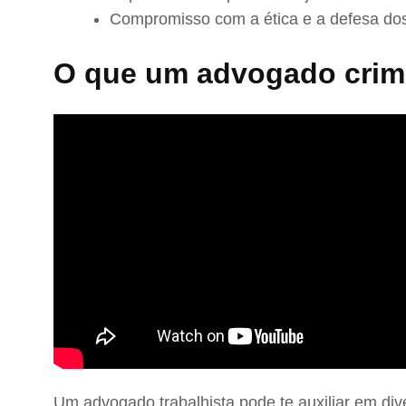
Compromisso com a ética e a defesa dos
O que um advogado crimi
Um advogado trabalhista pode te auxiliar em div