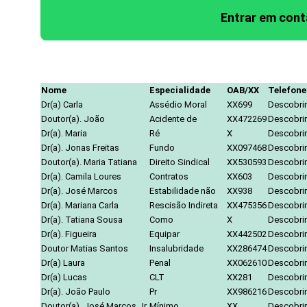
Entrar em con
Nome
Especialidade
OAB/XX
Telefone
Dr(a) Carla
Assédio Moral
XX699
Descobrir
Doutor(a). João
Acidente de
XX472269
Descobrir
Dr(a). Maria
Ré
X
Descobrir
Dr(a). Jonas Freitas
Fundo
XX097468
Descobrir
Doutor(a). Maria Tatiana
Direito Sindical
XX530593
Descobrir
Dr(a). Camila Loures
Contratos
XX603
Descobrir
Dr(a). José Marcos
Estabilidade não
XX938
Descobrir
Dr(a). Mariana Carla
Rescisão Indireta
XX475356
Descobrir
Dr(a). Tatiana Sousa
Como
X
Descobrir
Dr(a). Figueira
Equipar
XX442502
Descobrir
Doutor Matias Santos
Insalubridade
XX286474
Descobrir
Dr(a) Laura
Penal
XX062610
Descobrir
Dr(a) Lucas
CLT
XX281
Descobrir
Dr(a). João Paulo
Pr
XX986216
Descobrir
Doutor(a). José Marcos Jr.
Mínimo
XX
Descobrir