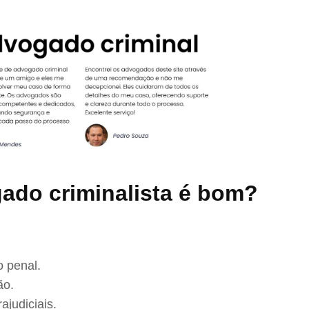
ado criminalista é bom?
 penal.
ão.
ajudiciais.