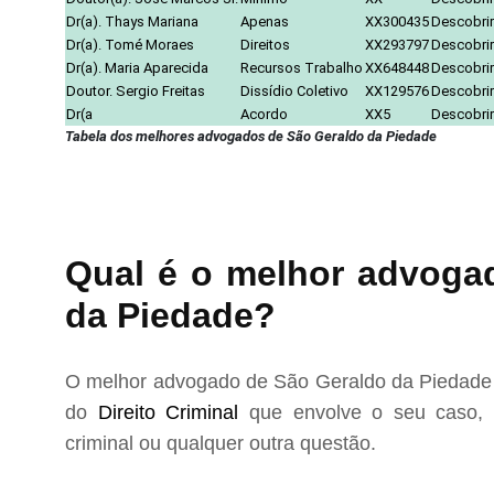
Dr(a). Thays Mariana
Apenas
XX300435
Descobrir
Dr(a). Tomé Moraes
Direitos
XX293797
Descobrir
Dr(a). Maria Aparecida
Recursos Trabalho
XX648448
Descobrir
Doutor. Sergio Freitas
Dissídio Coletivo
XX129576
Descobrir
Dr(a
Acordo
XX5
Descobrir
Tabela dos melhores advogados de São Geraldo da Piedade
Qual é o melhor advogad
da Piedade?
O melhor advogado de São Geraldo da Piedade p
do
Direito Criminal
que envolve o seu caso, s
criminal ou qualquer outra questão.