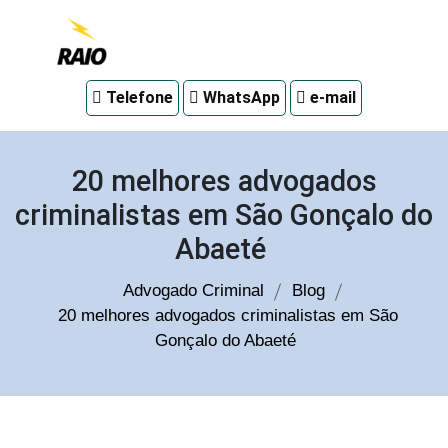
Advogado
Telefone
WhatsApp
e-mail
criminal
em
Curitiba
20 melhores advogados
criminalistas em São Gonçalo do
Abaeté
Advogado Criminal
Blog
20 melhores advogados criminalistas em São
Gonçalo do Abaeté