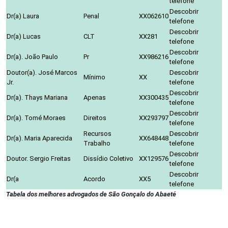
telefone
Descobrir
Dr(a) Laura
Penal
XX062610
telefone
Descobrir
Dr(a) Lucas
CLT
XX281
telefone
Descobrir
Dr(a). João Paulo
Pr
XX986216
telefone
Doutor(a). José Marcos
Descobrir
Mínimo
XX
Jr.
telefone
Descobrir
Dr(a). Thays Mariana
Apenas
XX300435
telefone
Descobrir
Dr(a). Tomé Moraes
Direitos
XX293797
telefone
Recursos
Descobrir
Dr(a). Maria Aparecida
XX648448
Trabalho
telefone
Descobrir
Doutor. Sergio Freitas
Dissídio Coletivo
XX129576
telefone
Descobrir
Dr(a
Acordo
XX5
telefone
Tabela dos melhores advogados de São Gonçalo do Abaeté