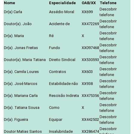
Nome
Especialidade
OAB/XX
Telefone
Descobrir
Dr(a) Carla
Assédio Moral
XX699
telefone
Descobrir
Doutor(a). João
Acidente de
XX472269
telefone
Descobrir
Dr(a). Maria
Ré
X
telefone
Descobrir
Dr(a). Jonas Freitas
Fundo
XX097468
telefone
Descobrir
Doutor(a). Maria Tatiana
Direito Sindical
XX530593
telefone
Descobrir
Dr(a). Camila Loures
Contratos
XX603
telefone
Descobrir
Dr(a). José Marcos
Estabilidade não
XX938
telefone
Descobrir
Dr(a). Mariana Carla
Rescisão Indireta
XX475356
telefone
Descobrir
Dr(a). Tatiana Sousa
Como
X
telefone
Descobrir
Dr(a). Figueira
Equipar
XX442502
telefone
Descobrir
Doutor Matias Santos
Insalubridade
XX286474