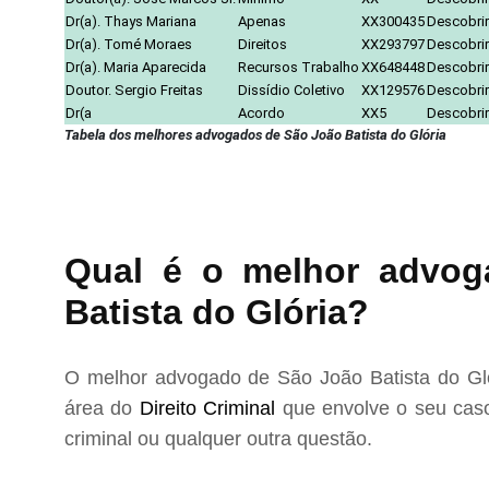
Dr(a). Thays Mariana
Apenas
XX300435
Descobrir
Dr(a). Tomé Moraes
Direitos
XX293797
Descobrir
Dr(a). Maria Aparecida
Recursos Trabalho
XX648448
Descobrir
Doutor. Sergio Freitas
Dissídio Coletivo
XX129576
Descobrir
Dr(a
Acordo
XX5
Descobrir
Tabela dos melhores advogados de São João Batista do Glória
Qual é o melhor advog
Batista do Glória?
O melhor advogado de São João Batista do Gló
área do
Direito Criminal
que envolve o seu caso
criminal ou qualquer outra questão.