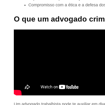
Compromisso com a ética e a defesa dos
O que um advogado crimi
Um advogado trabalhista pode te auxiliar em div