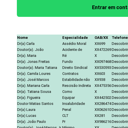
Entrar em con
Nome
Especialidade
OAB/XX
Telefone
Dr(a) Carla
Assédio Moral
XX699
Descobrir
Doutor(a). João
Acidente de
XX472269
Descobrir
Dr(a). Maria
Ré
X
Descobrir
Dr(a). Jonas Freitas
Fundo
XX097468
Descobrir
Doutor(a). Maria Tatiana
Direito Sindical
XX530593
Descobrir
Dr(a). Camila Loures
Contratos
XX603
Descobrir
Dr(a). José Marcos
Estabilidade não
XX938
Descobrir
Dr(a). Mariana Carla
Rescisão Indireta
XX475356
Descobrir
Dr(a). Tatiana Sousa
Como
X
Descobrir
Dr(a). Figueira
Equipar
XX442502
Descobrir
Doutor Matias Santos
Insalubridade
XX286474
Descobrir
Dr(a) Laura
Penal
XX062610
Descobrir
Dr(a) Lucas
CLT
XX281
Descobrir
Dr(a). João Paulo
Pr
XX986216
Descobrir
Doutor(a). José Marcos Jr.
Mínimo
XX
Descobrir