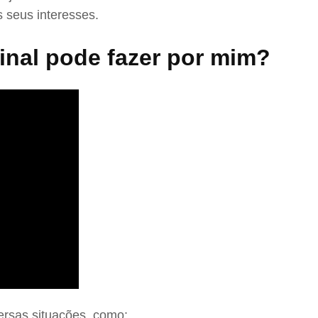
 seus interesses.
nal pode fazer por mim?
ersas situações, como: