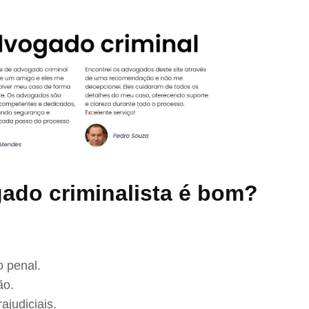
ado criminalista é bom?
 penal.
ão.
ajudiciais.